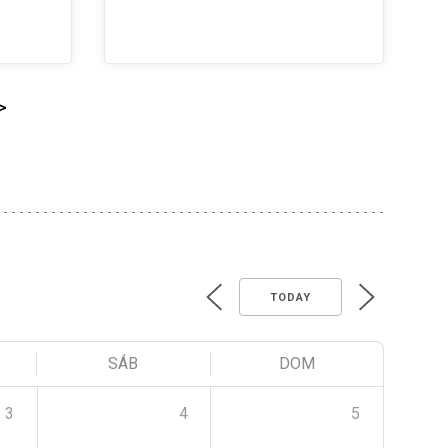
>
TODAY
SÁB
DOM
3
4
5