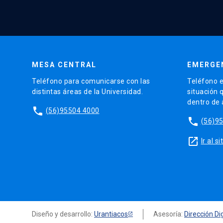
MESA CENTRAL
EMERGE
Teléfono para comunicarse con las
Teléfono e
distintas áreas de la Universidad.
situación 
dentro de
phone
(56)95504 4000
phone
(56)9
launch
Ir al 
Diseño y desarrollo:
Urantiacos
Asesoría:
Dirección Dig