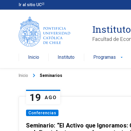
Ir al sitio UC
Institut
Facultad de Eco
Inicio
Instituto
Programas
arrow_drop_down
keyboard_arrow_right
Inicio
Seminarios
19
AGO
Conferencias
Seminario: “El Activo que Ignoramos: