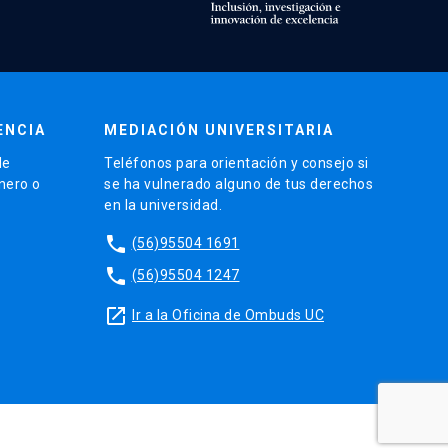
ENCIA
MEDIACIÓN UNIVERSITARIA
de
Teléfonos para orientación y consejo si
énero o
se ha vulnerado alguno de tus derechos
en la universidad.
phone
(56)95504 1691
phone
(56)95504 1247
launch
Ir a la Oficina de Ombuds UC