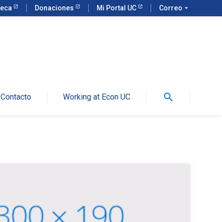
teca
Donaciones
Mi Portal UC
Correo
arrow_drop_down
search
Contacto
Working at Econ UC