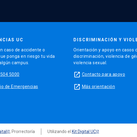
NCIAS UC
DISCRIMINACIÓN Y VIOL
n caso de accidente o
Orientación y apoyo en casos 
que ponga en riesgo tu vida
discriminación, violencia de g
 algún campus.
violencia sexual.
launch
5504 5000
Contacto para apoyo
launch
sitio de Emergencias
Más orientación
ital
, Prorrectoría
Utilizando el
Kit Digital UC