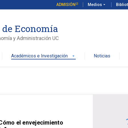
ADMISIÓN
Medios
arrow_drop_down
Biblio
o de Economía
nomía y Administración UC
Académicos e Investigación
Noticias
arrow_drop_down
 Cómo el envejecimiento