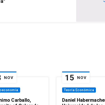
ia”
8
15
NOV
NOV
oeconomía
Teoría Económica
nimo Carballo,
Daniel Habermacher