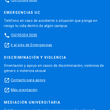
phone
EMERGENCIAS UC
Teléfono en caso de accidente o situación que ponga en
riesgo tu vida dentro de algún campus.
phone
(56)95504 5000
launch
Ir al sitio de Emergencias
DISCRIMINACIÓN Y VIOLENCIA
Orientación y apoyo en casos de discriminación, violencia de
género o violencia sexual.
launch
Contacto para apoyo
launch
Más orientación
MEDIACIÓN UNIVERSITARIA