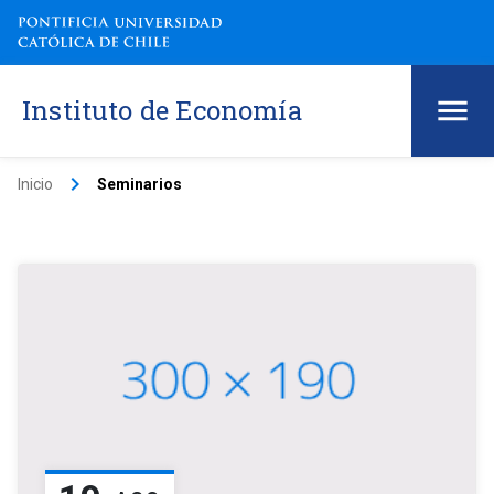
Instituto de Economía
keyboard_arrow_right
Inicio
Seminarios