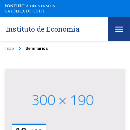
Instituto de Economía
keyboard_arrow_right
Inicio
Seminarios