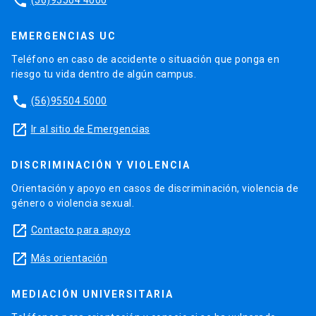
phone
EMERGENCIAS UC
Teléfono en caso de accidente o situación que ponga en
riesgo tu vida dentro de algún campus.
phone
(56)95504 5000
launch
Ir al sitio de Emergencias
DISCRIMINACIÓN Y VIOLENCIA
Orientación y apoyo en casos de discriminación, violencia de
género o violencia sexual.
launch
Contacto para apoyo
launch
Más orientación
MEDIACIÓN UNIVERSITARIA