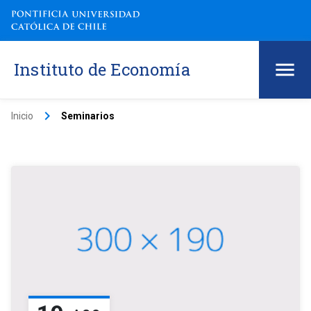
Instituto de Economía
keyboard_arrow_right
Inicio
Seminarios