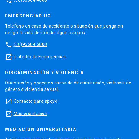
phone
EMERGENCIAS UC
Teléfono en caso de accidente o situación que ponga en
riesgo tu vida dentro de algún campus.
phone
(56)95504 5000
launch
Ir al sitio de Emergencias
DISCRIMINACIÓN Y VIOLENCIA
Orientación y apoyo en casos de discriminación, violencia de
género o violencia sexual.
launch
Contacto para apoyo
launch
Más orientación
MEDIACIÓN UNIVERSITARIA