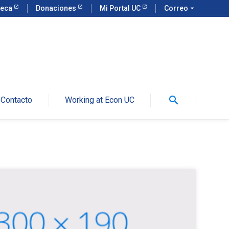
teca
Donaciones
Mi Portal UC
Correo
arrow_drop_down
search
Contacto
Working at Econ UC