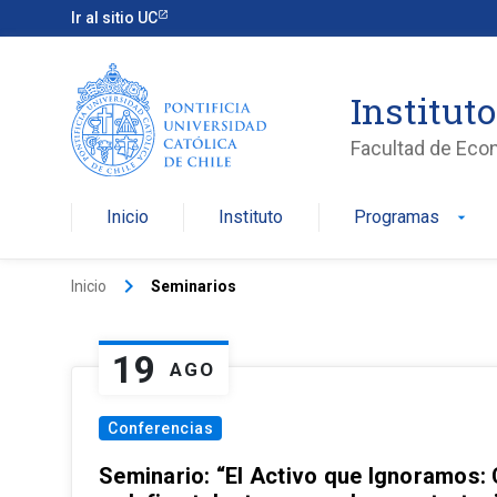
Ir al sitio UC
Institut
Facultad de Eco
Inicio
Instituto
Programas
arrow_drop_down
keyboard_arrow_right
Inicio
Seminarios
19
AGO
Conferencias
Seminario: “El Activo que Ignoramos: