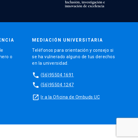
ENCIA
MEDIACIÓN UNIVERSITARIA
de
Teléfonos para orientación y consejo si
énero o
se ha vulnerado alguno de tus derechos
en la universidad.
phone
(56)95504 1691
phone
(56)95504 1247
launch
Ir a la Oficina de Ombuds UC