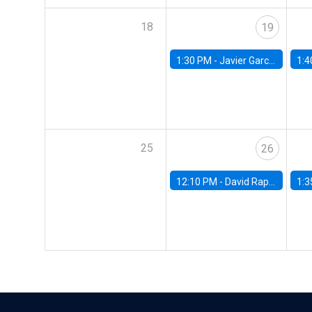
18
19
1:30 PM -
Javier Garcia Cicco, Universidad de San Andres
1:4
25
26
12:10 PM -
David Rappoport, FED Board
1:3