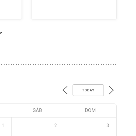
>
TODAY
SÁB
DOM
1
2
3