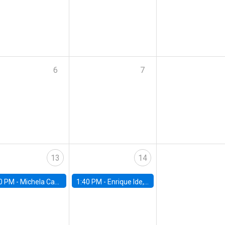
6
7
13
14
0 PM -
Michela Carlana, Harvard Kennedy School
1:40 PM -
Enrique Ide, IESE