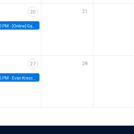
21
20
0 PM -
[Online] Gabriel Englander, World Bank
28
27
5 PM -
Evan Kresch, Oberlin College