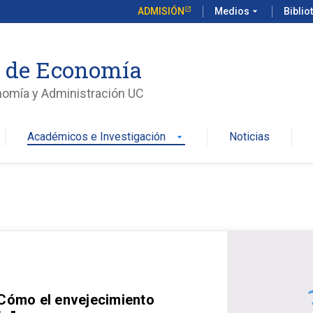
ADMISIÓN
Medios
arrow_drop_down
Biblio
o de Economía
nomía y Administración UC
Académicos e Investigación
Noticias
arrow_drop_down
 Cómo el envejecimiento