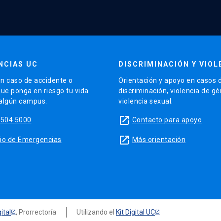
NCIAS UC
DISCRIMINACIÓN Y VIOL
n caso de accidente o
Orientación y apoyo en casos 
que ponga en riesgo tu vida
discriminación, violencia de g
 algún campus.
violencia sexual.
launch
5504 5000
Contacto para apoyo
launch
sitio de Emergencias
Más orientación
ital
, Prorrectoría
Utilizando el
Kit Digital UC