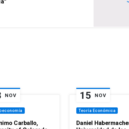
ia”
8
15
NOV
NOV
oeconomía
Teoría Económica
nimo Carballo,
Daniel Habermacher