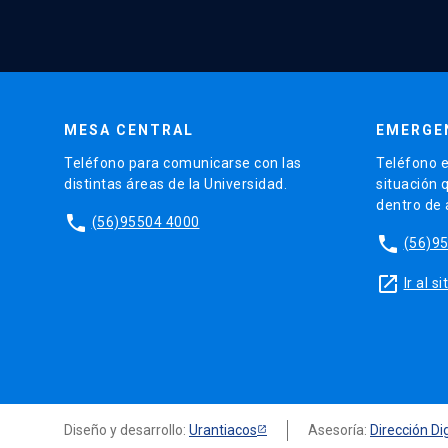
MESA CENTRAL
EMERGE
Teléfono para comunicarse con las
Teléfono e
distintas áreas de la Universidad.
situación 
dentro de
phone
(56)95504 4000
phone
(56)9
launch
Ir al 
Diseño y desarrollo:
Urantiacos
Asesoría:
Dirección Dig