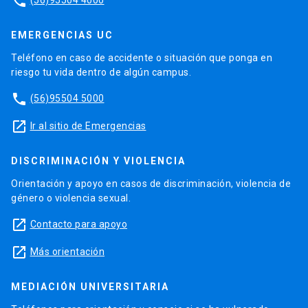
phone
EMERGENCIAS UC
Teléfono en caso de accidente o situación que ponga en
riesgo tu vida dentro de algún campus.
phone
(56)95504 5000
launch
Ir al sitio de Emergencias
DISCRIMINACIÓN Y VIOLENCIA
Orientación y apoyo en casos de discriminación, violencia de
género o violencia sexual.
launch
Contacto para apoyo
launch
Más orientación
MEDIACIÓN UNIVERSITARIA