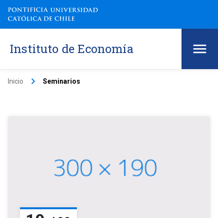
Instituto de Economía
keyboard_arrow_right
Inicio
Seminarios