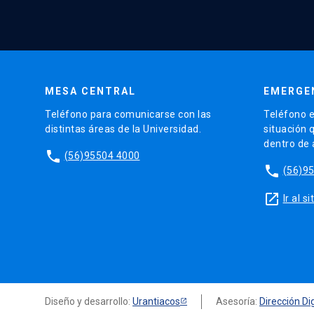
MESA CENTRAL
EMERGE
Teléfono para comunicarse con las
Teléfono e
distintas áreas de la Universidad.
situación 
dentro de
phone
(56)95504 4000
phone
(56)9
launch
Ir al 
Diseño y desarrollo:
Urantiacos
Asesoría:
Dirección Dig