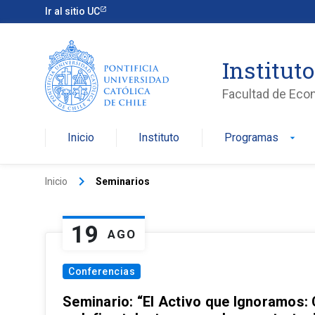
Ir al sitio UC
Institut
Facultad de Eco
Inicio
Instituto
Programas
arrow_drop_down
keyboard_arrow_right
Inicio
Seminarios
19
AGO
Conferencias
Seminario: “El Activo que Ignoramos: