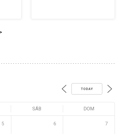
>
TODAY
SÁB
DOM
5
6
7