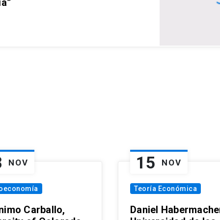
ia”
8
15
NOV
NOV
oeconomía
Teoría Económica
nimo Carballo,
Daniel Habermacher