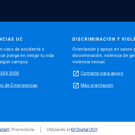
NCIAS UC
DISCRIMINACIÓN Y VIOL
n caso de accidente o
Orientación y apoyo en casos 
que ponga en riesgo tu vida
discriminación, violencia de g
 algún campus.
violencia sexual.
launch
5504 5000
Contacto para apoyo
launch
sitio de Emergencias
Más orientación
ital
, Prorrectoría
Utilizando el
Kit Digital UC