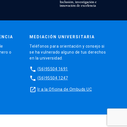
ENCIA
MEDIACIÓN UNIVERSITARIA
de
Teléfonos para orientación y consejo si
énero o
se ha vulnerado alguno de tus derechos
en la universidad.
phone
(56)95504 1691
phone
(56)95504 1247
launch
Ir a la Oficina de Ombuds UC