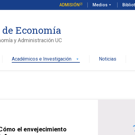
ADMISIÓN
Medios
arrow_drop_down
Biblio
o de Economía
nomía y Administración UC
Académicos e Investigación
Noticias
arrow_drop_down
 Cómo el envejecimiento