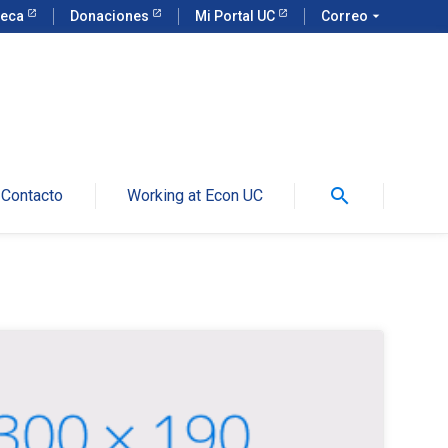
teca
Donaciones
Mi Portal UC
Correo
arrow_drop_down
search
Contacto
Working at Econ UC