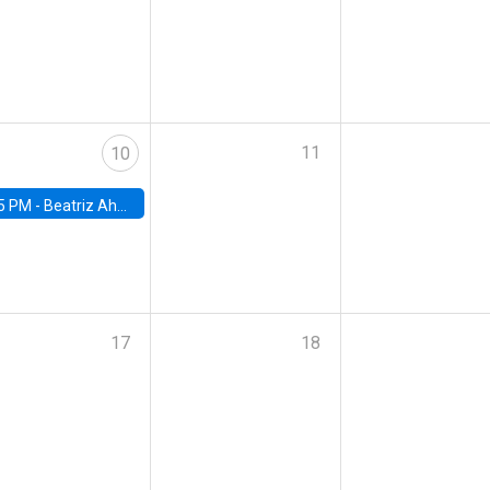
11
10
5 PM -
Beatriz Ahumada, PhD candidate, Universidad de Pittsburgh
17
18