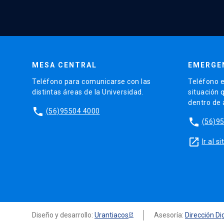
MESA CENTRAL
EMERGE
Teléfono para comunicarse con las
Teléfono e
distintas áreas de la Universidad.
situación 
dentro de
phone
(56)95504 4000
phone
(56)9
launch
Ir al 
Diseño y desarrollo:
Urantiacos
Asesoría:
Dirección Dig