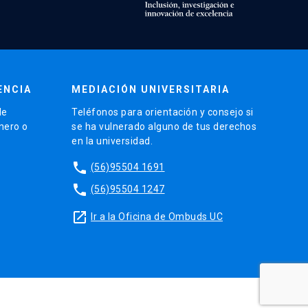
ENCIA
MEDIACIÓN UNIVERSITARIA
de
Teléfonos para orientación y consejo si
énero o
se ha vulnerado alguno de tus derechos
en la universidad.
phone
(56)95504 1691
phone
(56)95504 1247
launch
Ir a la Oficina de Ombuds UC