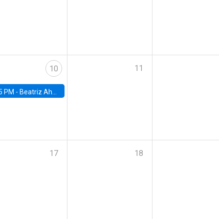
11
10
5 PM -
Beatriz Ahumada, PhD candidate, Universidad de Pittsburgh
17
18