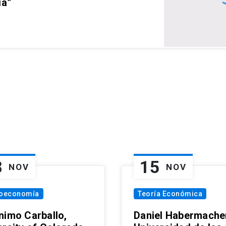
ia”
8
15
NOV
NOV
oeconomía
Teoría Económica
nimo Carballo,
Daniel Habermacher