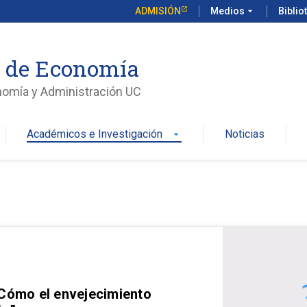
ADMISIÓN
Medios
arrow_drop_down
Biblio
o de Economía
nomía y Administración UC
Académicos e Investigación
Noticias
arrow_drop_down
 Cómo el envejecimiento