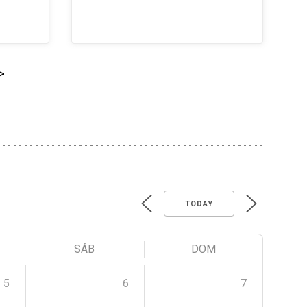
>
TODAY
SÁB
DOM
5
6
7