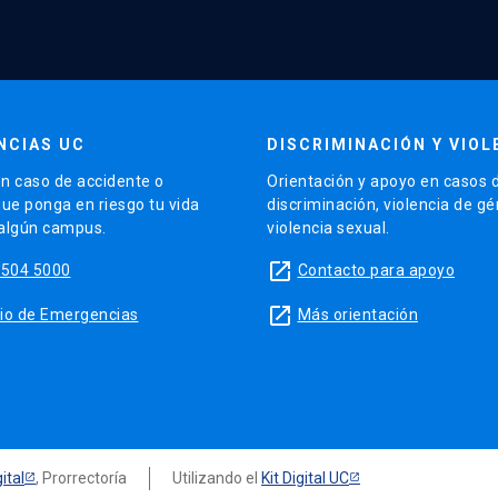
NCIAS UC
DISCRIMINACIÓN Y VIOL
n caso de accidente o
Orientación y apoyo en casos 
que ponga en riesgo tu vida
discriminación, violencia de g
 algún campus.
violencia sexual.
launch
5504 5000
Contacto para apoyo
launch
sitio de Emergencias
Más orientación
ital
, Prorrectoría
Utilizando el
Kit Digital UC