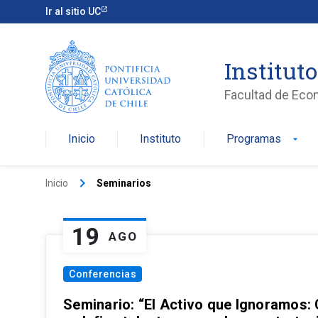
Ir al sitio UC
Institut
Facultad de Eco
Inicio
Instituto
Programas
arrow_drop_down
keyboard_arrow_right
Inicio
Seminarios
19
AGO
Conferencias
Seminario: “El Activo que Ignoramos: