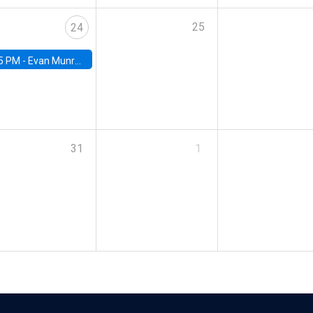
25
24
5 PM -
Evan Munro, Neyman Visiting Assistant Professor in the Department of Statistics at UC Berkeley
31
1