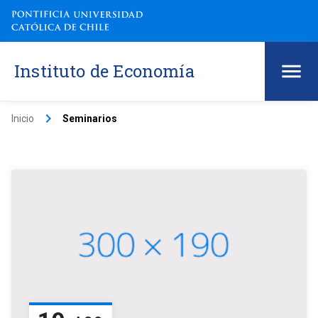
Instituto de Economía
keyboard_arrow_right
Inicio
Seminarios