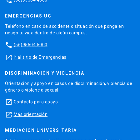
phone
EMERGENCIAS UC
Teléfono en caso de accidente o situación que ponga en
riesgo tu vida dentro de algún campus.
phone
(56)95504 5000
launch
Ir al sitio de Emergencias
DISCRIMINACIÓN Y VIOLENCIA
Orientación y apoyo en casos de discriminación, violencia de
género o violencia sexual.
launch
Contacto para apoyo
launch
Más orientación
MEDIACIÓN UNIVERSITARIA