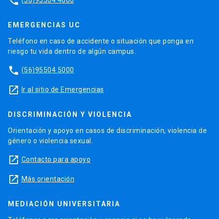
phone
EMERGENCIAS UC
Teléfono en caso de accidente o situación que ponga en
riesgo tu vida dentro de algún campus.
phone
(56)95504 5000
launch
Ir al sitio de Emergencias
DISCRIMINACIÓN Y VIOLENCIA
Orientación y apoyo en casos de discriminación, violencia de
género o violencia sexual.
launch
Contacto para apoyo
launch
Más orientación
MEDIACIÓN UNIVERSITARIA