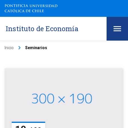
Instituto de Economía
keyboard_arrow_right
Inicio
Seminarios