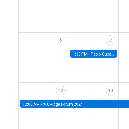
6
7
1:35 PM -
Pablo Cuba, FED Board
13
14
12:00 AM -
XIX Ridge Forum 2024