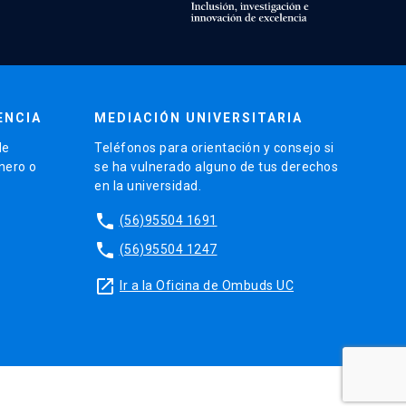
ENCIA
MEDIACIÓN UNIVERSITARIA
de
Teléfonos para orientación y consejo si
énero o
se ha vulnerado alguno de tus derechos
en la universidad.
phone
(56)95504 1691
phone
(56)95504 1247
launch
Ir a la Oficina de Ombuds UC