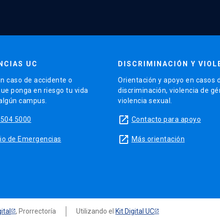
NCIAS UC
DISCRIMINACIÓN Y VIOL
n caso de accidente o
Orientación y apoyo en casos 
que ponga en riesgo tu vida
discriminación, violencia de g
 algún campus.
violencia sexual.
launch
5504 5000
Contacto para apoyo
launch
sitio de Emergencias
Más orientación
ital
, Prorrectoría
Utilizando el
Kit Digital UC