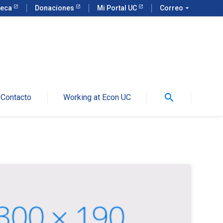
teca
Donaciones
Mi Portal UC
Correo
arrow_drop_down
search
Contacto
Working at Econ UC