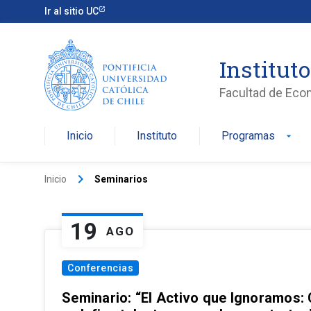
Ir al sitio UC
Institut
Facultad de Eco
Inicio
Instituto
Programas
arrow_drop_down
keyboard_arrow_right
Inicio
Seminarios
19
AGO
Conferencias
Seminario: “El Activo que Ignoramos: