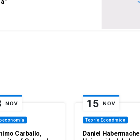
ia”
8
15
NOV
NOV
oeconomía
Teoría Económica
nimo Carballo,
Daniel Habermacher