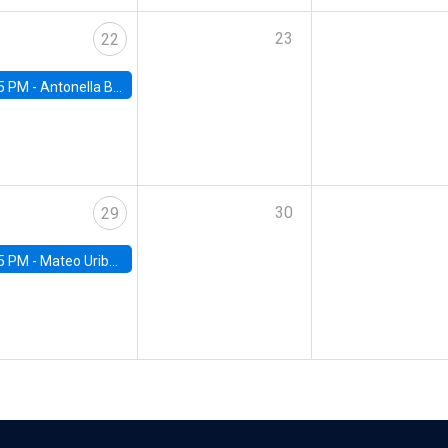
23
22
5 PM -
Antonella Bancalari, Institute for Fiscal Studies (IFS) and Research Associate at University College London (UCL)
30
29
5 PM -
Mateo Uribe-Castro, Universidad de los Andes (Colombia)