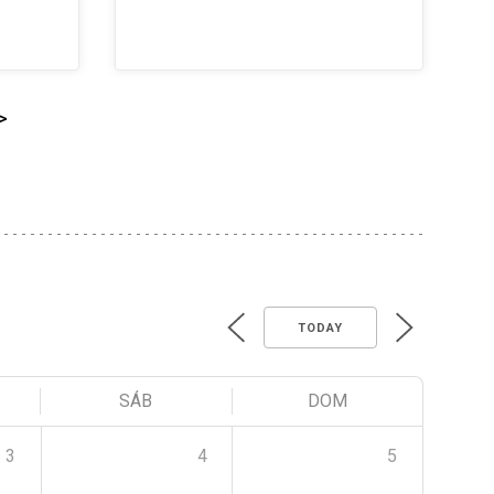
>
TODAY
SÁB
DOM
3
4
5