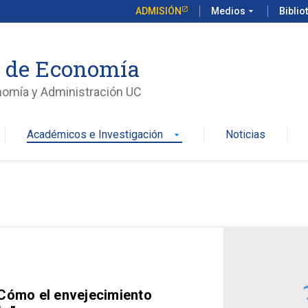
ADMISIÓN
Medios
arrow_drop_down
Biblio
o de Economía
nomía y Administración UC
Académicos e Investigación
Noticias
arrow_drop_down
 Cómo el envejecimiento