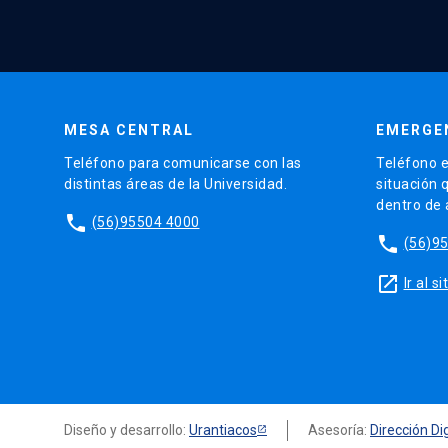
MESA CENTRAL
EMERGE
Teléfono para comunicarse con las
Teléfono e
distintas áreas de la Universidad.
situación 
dentro de
phone
(56)95504 4000
phone
(56)9
launch
Ir al 
Diseño y desarrollo:
Urantiacos
Asesoría:
Dirección Dig