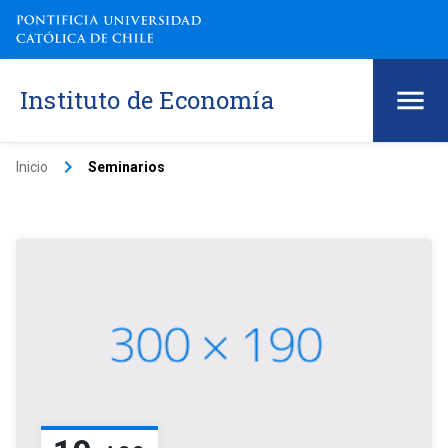
Instituto de Economía
keyboard_arrow_right
Inicio
Seminarios