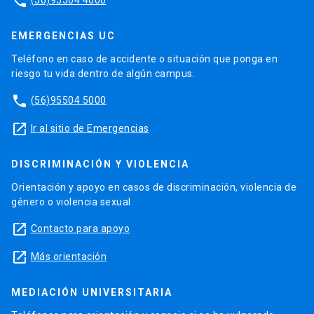
phone
EMERGENCIAS UC
Teléfono en caso de accidente o situación que ponga en
riesgo tu vida dentro de algún campus.
phone
(56)95504 5000
launch
Ir al sitio de Emergencias
DISCRIMINACIÓN Y VIOLENCIA
Orientación y apoyo en casos de discriminación, violencia de
género o violencia sexual.
launch
Contacto para apoyo
launch
Más orientación
MEDIACIÓN UNIVERSITARIA