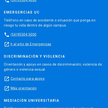
phone
EMERGENCIAS UC
Teléfono en caso de accidente o situación que ponga en
riesgo tu vida dentro de algún campus.
phone
(56)95504 5000
launch
Ir al sitio de Emergencias
DISCRIMINACIÓN Y VIOLENCIA
Orientación y apoyo en casos de discriminación, violencia de
género o violencia sexual.
launch
Contacto para apoyo
launch
Más orientación
MEDIACIÓN UNIVERSITARIA