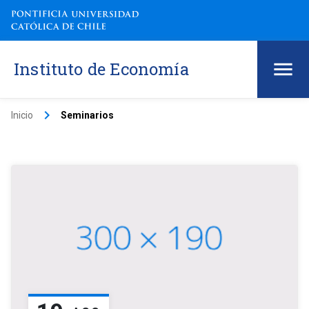
Instituto de Economía
keyboard_arrow_right
Inicio
Seminarios