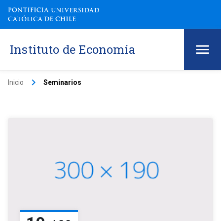
Instituto de Economía
keyboard_arrow_right
Inicio
Seminarios