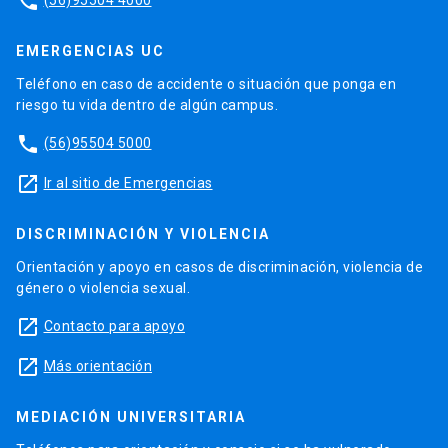
phone
EMERGENCIAS UC
Teléfono en caso de accidente o situación que ponga en
riesgo tu vida dentro de algún campus.
phone
(56)95504 5000
launch
Ir al sitio de Emergencias
DISCRIMINACIÓN Y VIOLENCIA
Orientación y apoyo en casos de discriminación, violencia de
género o violencia sexual.
launch
Contacto para apoyo
launch
Más orientación
MEDIACIÓN UNIVERSITARIA