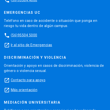
phone
EMERGENCIAS UC
Teléfono en caso de accidente o situación que ponga en
riesgo tu vida dentro de algún campus.
phone
(56)95504 5000
launch
Ir al sitio de Emergencias
DISCRIMINACIÓN Y VIOLENCIA
Orientación y apoyo en casos de discriminación, violencia de
género o violencia sexual.
launch
Contacto para apoyo
launch
Más orientación
MEDIACIÓN UNIVERSITARIA