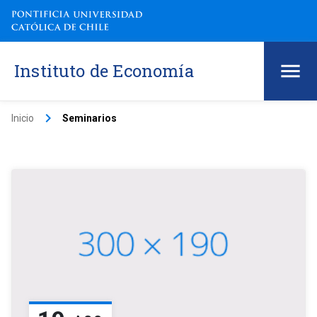
Instituto de Economía
keyboard_arrow_right
Inicio
Seminarios