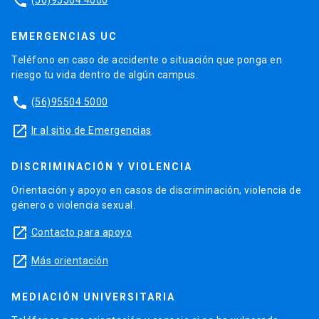
phone
EMERGENCIAS UC
Teléfono en caso de accidente o situación que ponga en
riesgo tu vida dentro de algún campus.
phone
(56)95504 5000
launch
Ir al sitio de Emergencias
DISCRIMINACIÓN Y VIOLENCIA
Orientación y apoyo en casos de discriminación, violencia de
género o violencia sexual.
launch
Contacto para apoyo
launch
Más orientación
MEDIACIÓN UNIVERSITARIA