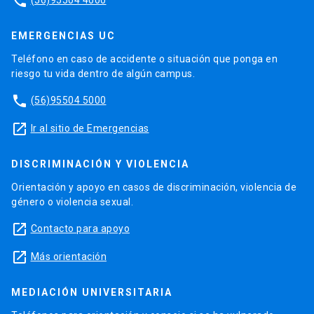
phone
EMERGENCIAS UC
Teléfono en caso de accidente o situación que ponga en
riesgo tu vida dentro de algún campus.
phone
(56)95504 5000
launch
Ir al sitio de Emergencias
DISCRIMINACIÓN Y VIOLENCIA
Orientación y apoyo en casos de discriminación, violencia de
género o violencia sexual.
launch
Contacto para apoyo
launch
Más orientación
MEDIACIÓN UNIVERSITARIA