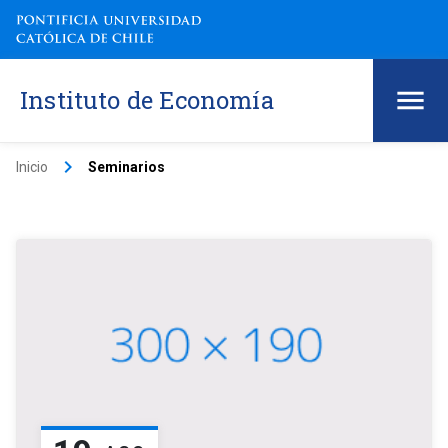
Instituto de Economía
keyboard_arrow_right
Inicio
Seminarios