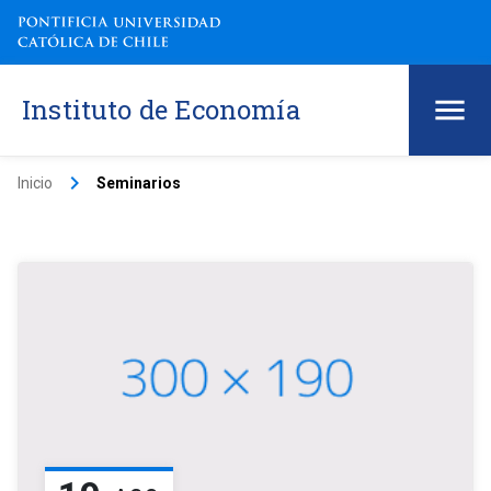
Instituto de Economía
keyboard_arrow_right
Inicio
Seminarios