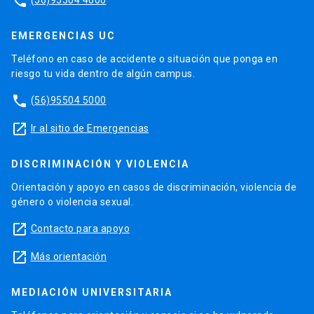
phone
EMERGENCIAS UC
Teléfono en caso de accidente o situación que ponga en
riesgo tu vida dentro de algún campus.
phone
(56)95504 5000
launch
Ir al sitio de Emergencias
DISCRIMINACIÓN Y VIOLENCIA
Orientación y apoyo en casos de discriminación, violencia de
género o violencia sexual.
launch
Contacto para apoyo
launch
Más orientación
MEDIACIÓN UNIVERSITARIA