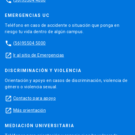
phone
EMERGENCIAS UC
Teléfono en caso de accidente o situación que ponga en
riesgo tu vida dentro de algún campus.
phone
(56)95504 5000
launch
Ir al sitio de Emergencias
DISCRIMINACIÓN Y VIOLENCIA
Orientación y apoyo en casos de discriminación, violencia de
género o violencia sexual.
launch
Contacto para apoyo
launch
Más orientación
MEDIACIÓN UNIVERSITARIA