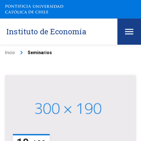
Instituto de Economía
keyboard_arrow_right
Inicio
Seminarios