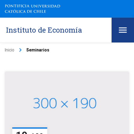
Instituto de Economía
keyboard_arrow_right
Inicio
Seminarios