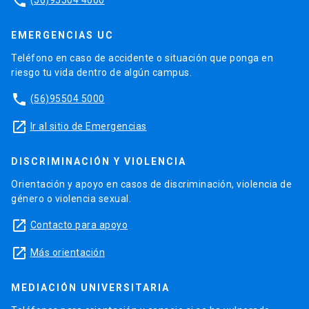
phone
EMERGENCIAS UC
Teléfono en caso de accidente o situación que ponga en
riesgo tu vida dentro de algún campus.
phone
(56)95504 5000
launch
Ir al sitio de Emergencias
DISCRIMINACIÓN Y VIOLENCIA
Orientación y apoyo en casos de discriminación, violencia de
género o violencia sexual.
launch
Contacto para apoyo
launch
Más orientación
MEDIACIÓN UNIVERSITARIA