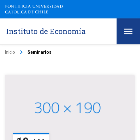
Instituto de Economía
keyboard_arrow_right
Inicio
Seminarios