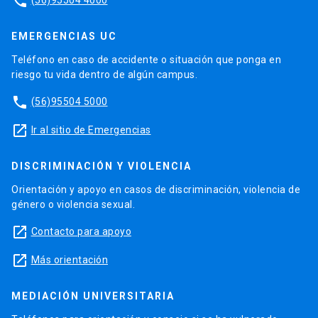
phone
EMERGENCIAS UC
Teléfono en caso de accidente o situación que ponga en
riesgo tu vida dentro de algún campus.
phone
(56)95504 5000
launch
Ir al sitio de Emergencias
DISCRIMINACIÓN Y VIOLENCIA
Orientación y apoyo en casos de discriminación, violencia de
género o violencia sexual.
launch
Contacto para apoyo
launch
Más orientación
MEDIACIÓN UNIVERSITARIA