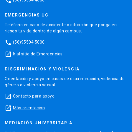
phone
EMERGENCIAS UC
Teléfono en caso de accidente o situación que ponga en
riesgo tu vida dentro de algún campus.
phone
(56)95504 5000
launch
Ir al sitio de Emergencias
DISCRIMINACIÓN Y VIOLENCIA
Orientación y apoyo en casos de discriminación, violencia de
género o violencia sexual.
launch
Contacto para apoyo
launch
Más orientación
MEDIACIÓN UNIVERSITARIA