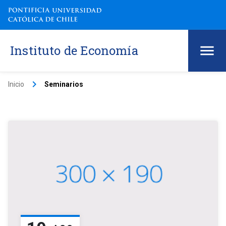
Instituto de Economía
keyboard_arrow_right
Inicio
Seminarios