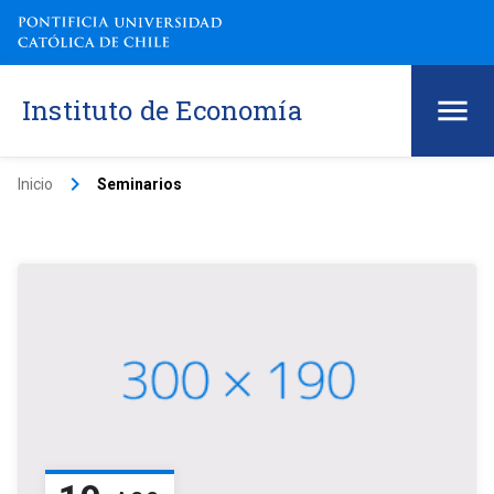
Instituto de Economía
keyboard_arrow_right
Inicio
Seminarios