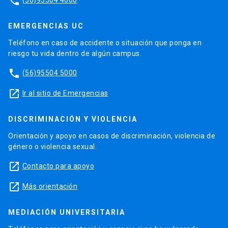
phone
EMERGENCIAS UC
Teléfono en caso de accidente o situación que ponga en
riesgo tu vida dentro de algún campus.
phone
(56)95504 5000
launch
Ir al sitio de Emergencias
DISCRIMINACIÓN Y VIOLENCIA
Orientación y apoyo en casos de discriminación, violencia de
género o violencia sexual.
launch
Contacto para apoyo
launch
Más orientación
MEDIACIÓN UNIVERSITARIA