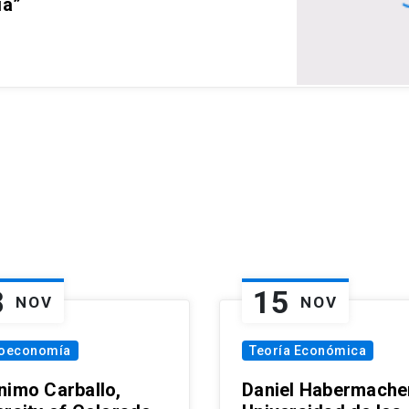
ia”
8
15
NOV
NOV
oeconomía
Teoría Económica
nimo Carballo,
Daniel Habermacher