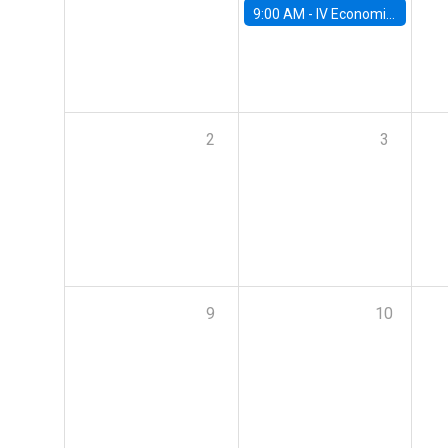
9:00 AM -
IV Economics Alumni Workshop
2
3
9
10