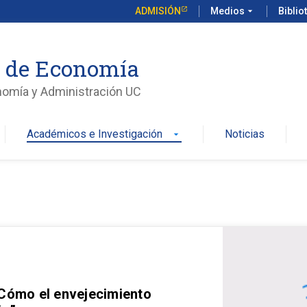
ADMISIÓN
Medios
arrow_drop_down
Biblio
o de Economía
nomía y Administración UC
Académicos e Investigación
Noticias
arrow_drop_down
 Cómo el envejecimiento