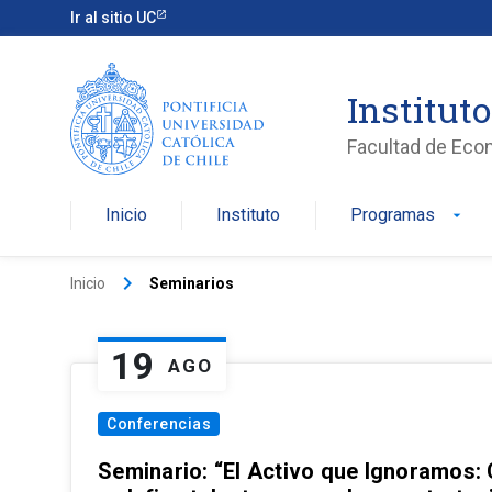
Ir al sitio UC
Institut
Facultad de Eco
Inicio
Instituto
Programas
arrow_drop_down
keyboard_arrow_right
Inicio
Seminarios
19
AGO
Conferencias
Seminario: “El Activo que Ignoramos: