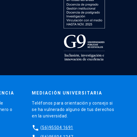
ENCIA
MEDIACIÓN UNIVERSITARIA
de
Teléfonos para orientación y consejo si
énero o
se ha vulnerado alguno de tus derechos
en la universidad.
phone
(56)95504 1691