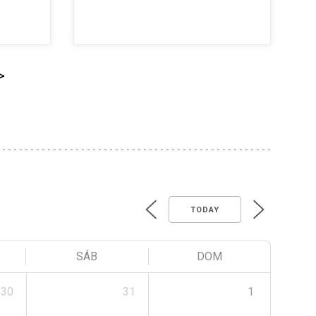
>
TODAY
SÁB
DOM
30
31
1