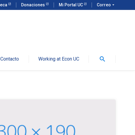
teca
Donaciones
Mi Portal UC
Correo
arrow_drop_down
search
Contacto
Working at Econ UC