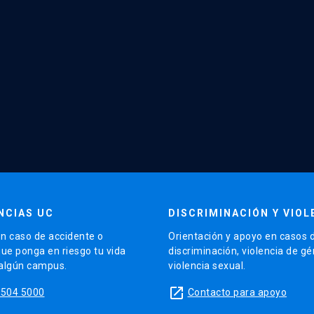
NCIAS UC
DISCRIMINACIÓN Y VIOL
n caso de accidente o
Orientación y apoyo en casos 
que ponga en riesgo tu vida
discriminación, violencia de g
 algún campus.
violencia sexual.
launch
5504 5000
Contacto para apoyo