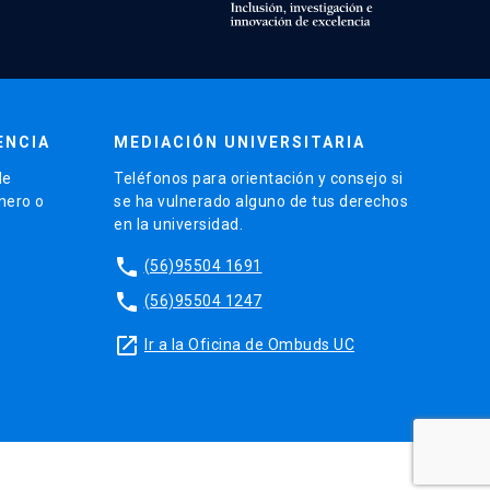
ENCIA
MEDIACIÓN UNIVERSITARIA
de
Teléfonos para orientación y consejo si
énero o
se ha vulnerado alguno de tus derechos
en la universidad.
phone
(56)95504 1691
phone
(56)95504 1247
launch
Ir a la Oficina de Ombuds UC