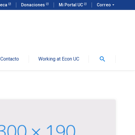
teca
Donaciones
Mi Portal UC
Correo
arrow_drop_down
search
Contacto
Working at Econ UC