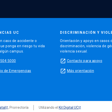
NCIAS UC
DISCRIMINACIÓN Y VIOL
n caso de accidente o
Orientación y apoyo en casos 
que ponga en riesgo tu vida
discriminación, violencia de g
 algún campus.
violencia sexual.
launch
5504 5000
Contacto para apoyo
launch
sitio de Emergencias
Más orientación
ital
, Prorrectoría
Utilizando el
Kit Digital UC