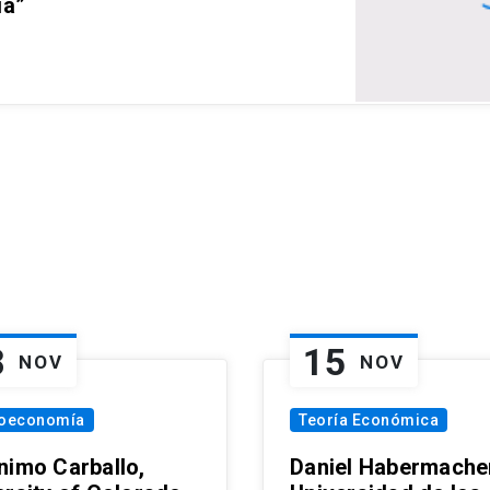
ia”
8
15
NOV
NOV
oeconomía
Teoría Económica
nimo Carballo,
Daniel Habermacher