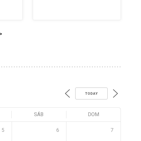
>
TODAY
SÁB
DOM
5
6
7