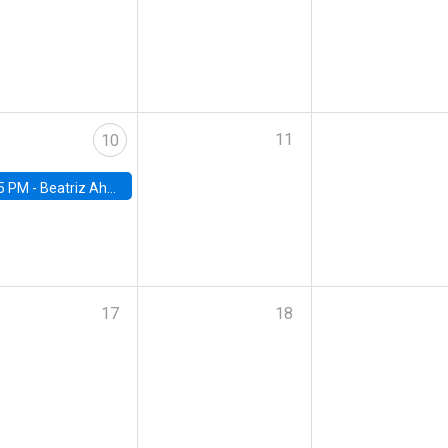
11
10
5 PM -
Beatriz Ahumada, PhD candidate, Universidad de Pittsburgh
17
18