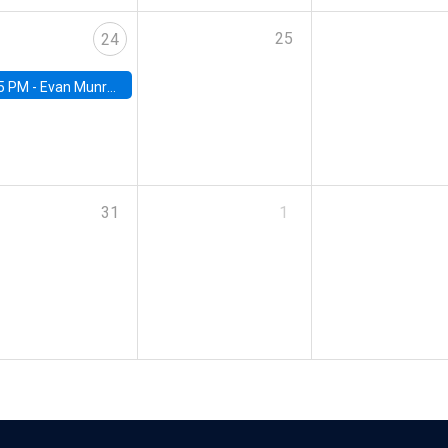
25
24
5 PM -
Evan Munro, Neyman Visiting Assistant Professor in the Department of Statistics at UC Berkeley
31
1