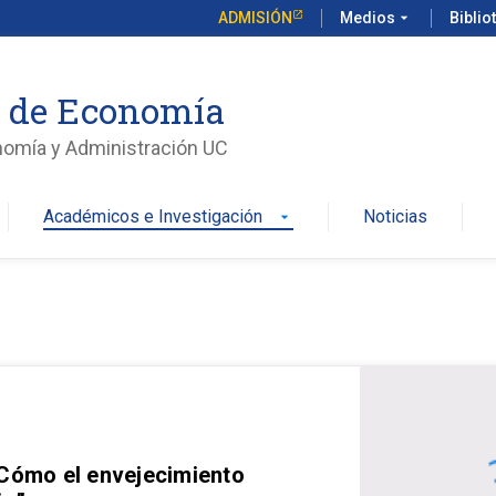
ADMISIÓN
Medios
arrow_drop_down
Biblio
o de Economía
nomía y Administración UC
Académicos e Investigación
Noticias
arrow_drop_down
 Cómo el envejecimiento