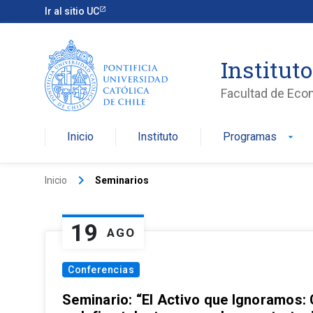
Ir al sitio UC
Institut
Facultad de Eco
Inicio
Instituto
Programas
arrow_drop_down
keyboard_arrow_right
Inicio
Seminarios
19
AGO
Conferencias
Seminario: “El Activo que Ignoramos: