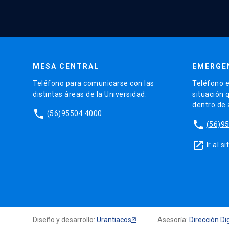
MESA CENTRAL
EMERGE
Teléfono para comunicarse con las
Teléfono e
distintas áreas de la Universidad.
situación 
dentro de
phone
(56)95504 4000
phone
(56)9
launch
Ir al 
Diseño y desarrollo:
Urantiacos
Asesoría:
Dirección Dig