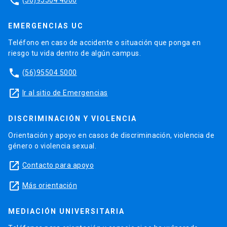
phone
EMERGENCIAS UC
Teléfono en caso de accidente o situación que ponga en
riesgo tu vida dentro de algún campus.
phone
(56)95504 5000
launch
Ir al sitio de Emergencias
DISCRIMINACIÓN Y VIOLENCIA
Orientación y apoyo en casos de discriminación, violencia de
género o violencia sexual.
launch
Contacto para apoyo
launch
Más orientación
MEDIACIÓN UNIVERSITARIA