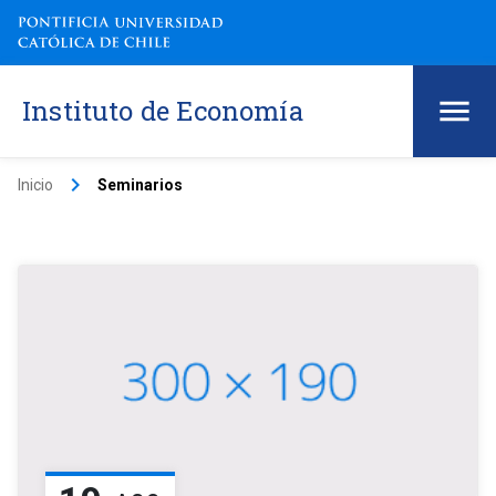
Instituto de Economía
keyboard_arrow_right
Inicio
Seminarios