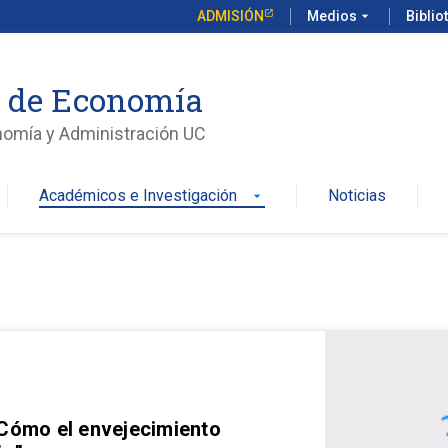
ADMISIÓN
Medios
arrow_drop_down
Biblio
o de Economía
nomía y Administración UC
Académicos e Investigación
Noticias
arrow_drop_down
 Cómo el envejecimiento