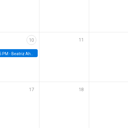
11
10
5 PM -
Beatriz Ahumada, PhD candidate, Universidad de Pittsburgh
17
18