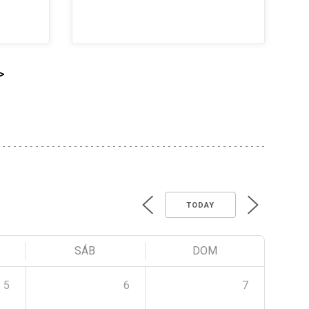
>
TODAY
SÁB
DOM
5
6
7