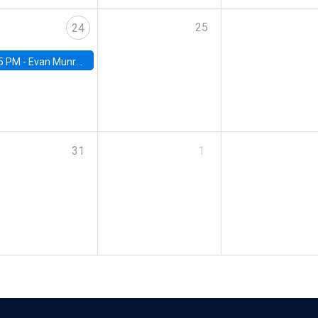
25
24
5 PM -
Evan Munro, Neyman Visiting Assistant Professor in the Department of Statistics at UC Berkeley
31
1