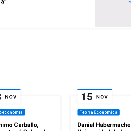
ia”
8
15
NOV
NOV
oeconomía
Teoría Económica
nimo Carballo,
Daniel Habermacher