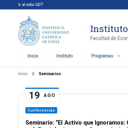
Ir al sitio UC
Institut
Facultad de Eco
Inicio
Instituto
Programas
arrow_drop_down
keyboard_arrow_right
Inicio
Seminarios
19
AGO
Conferencias
Seminario: “El Activo que Ignoramos: