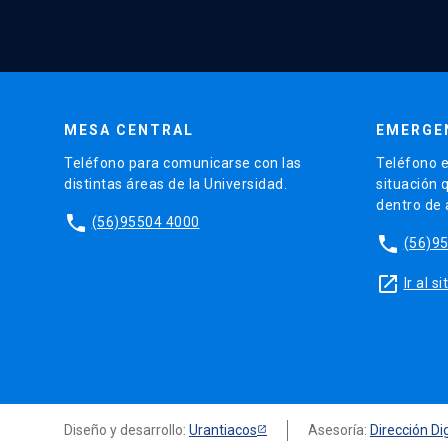
MESA CENTRAL
EMERGE
Teléfono para comunicarse con las
Teléfono e
distintas áreas de la Universidad.
situación 
dentro de
phone
(56)95504 4000
phone
(56)9
launch
Ir al 
Diseño y desarrollo:
Urantiacos
Asesoría:
Dirección Dig