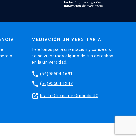
ENCIA
MEDIACIÓN UNIVERSITARIA
de
Teléfonos para orientación y consejo si
énero o
se ha vulnerado alguno de tus derechos
en la universidad.
phone
(56)95504 1691
phone
(56)95504 1247
launch
Ir a la Oficina de Ombuds UC