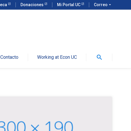
teca
Donaciones
Mi Portal UC
Correo
arrow_drop_down
search
Contacto
Working at Econ UC