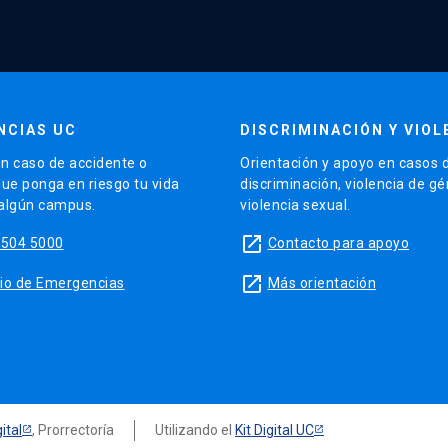
NCIAS UC
DISCRIMINACIÓN Y VIOL
n caso de accidente o
Orientación y apoyo en casos 
que ponga en riesgo tu vida
discriminación, violencia de g
 algún campus.
violencia sexual.
launch
5504 5000
Contacto para apoyo
launch
sitio de Emergencias
Más orientación
ital
, Prorrectoría
Utilizando el
Kit Digital UC