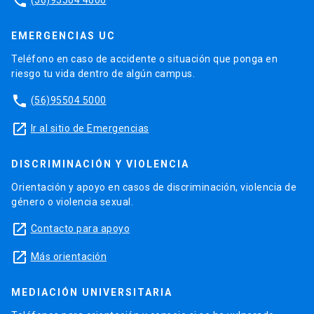
phone
EMERGENCIAS UC
Teléfono en caso de accidente o situación que ponga en
riesgo tu vida dentro de algún campus.
phone
(56)95504 5000
launch
Ir al sitio de Emergencias
DISCRIMINACIÓN Y VIOLENCIA
Orientación y apoyo en casos de discriminación, violencia de
género o violencia sexual.
launch
Contacto para apoyo
launch
Más orientación
MEDIACIÓN UNIVERSITARIA