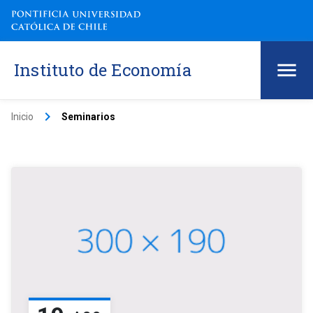
Instituto de Economía
keyboard_arrow_right
Inicio
Seminarios