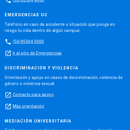
phone
EMERGENCIAS UC
Teléfono en caso de accidente o situación que ponga en
riesgo tu vida dentro de algún campus.
phone
(56)95504 5000
launch
Ir al sitio de Emergencias
DISCRIMINACIÓN Y VIOLENCIA
Orientación y apoyo en casos de discriminación, violencia de
género o violencia sexual.
launch
Contacto para apoyo
launch
Más orientación
MEDIACIÓN UNIVERSITARIA