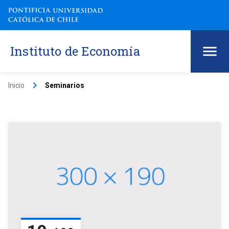
Instituto de Economía
keyboard_arrow_right
Inicio
Seminarios