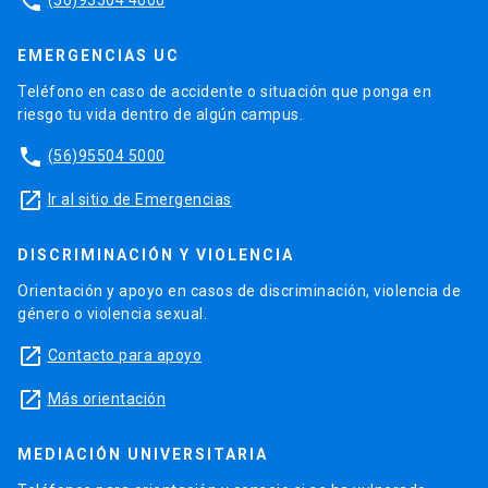
phone
EMERGENCIAS UC
Teléfono en caso de accidente o situación que ponga en
riesgo tu vida dentro de algún campus.
phone
(56)95504 5000
launch
Ir al sitio de Emergencias
DISCRIMINACIÓN Y VIOLENCIA
Orientación y apoyo en casos de discriminación, violencia de
género o violencia sexual.
launch
Contacto para apoyo
launch
Más orientación
MEDIACIÓN UNIVERSITARIA