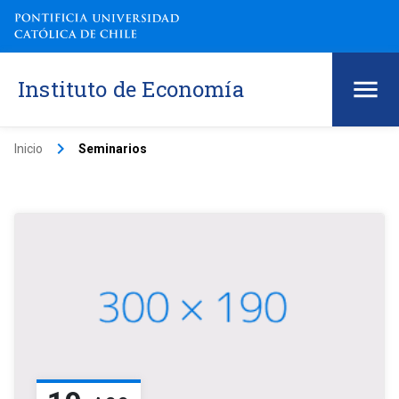
Instituto de Economía
keyboard_arrow_right
Inicio
Seminarios