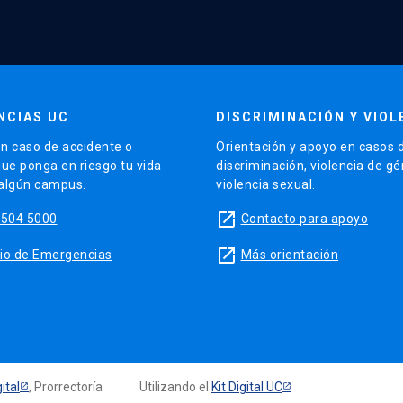
NCIAS UC
DISCRIMINACIÓN Y VIOL
n caso de accidente o
Orientación y apoyo en casos 
que ponga en riesgo tu vida
discriminación, violencia de g
 algún campus.
violencia sexual.
launch
5504 5000
Contacto para apoyo
launch
sitio de Emergencias
Más orientación
ital
, Prorrectoría
Utilizando el
Kit Digital UC