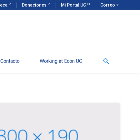
teca
Donaciones
Mi Portal UC
Correo
arrow_drop_down
search
Contacto
Working at Econ UC