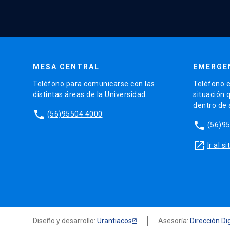
MESA CENTRAL
EMERGE
Teléfono para comunicarse con las
Teléfono e
distintas áreas de la Universidad.
situación 
dentro de
phone
(56)95504 4000
phone
(56)9
launch
Ir al 
Diseño y desarrollo:
Urantiacos
Asesoría:
Dirección Dig