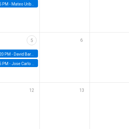
5 PM -
Mateo Uribe-Castro, Universidad de los Andes (Colombia)
6
5
20 PM -
David Bardey, Universidad de los Andes - CEDE
5 PM -
Jose Carlo Bermudez, UC (ME) & World Bank
12
13