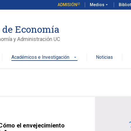
ADMISIÓN
Medios
arrow_drop_down
Biblio
o de Economía
nomía y Administración UC
Académicos e Investigación
Noticias
arrow_drop_down
 Cómo el envejecimiento