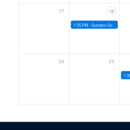
17
18
1:35 PM -
Gustavo González, Banco Central de Chile
24
25
1:3