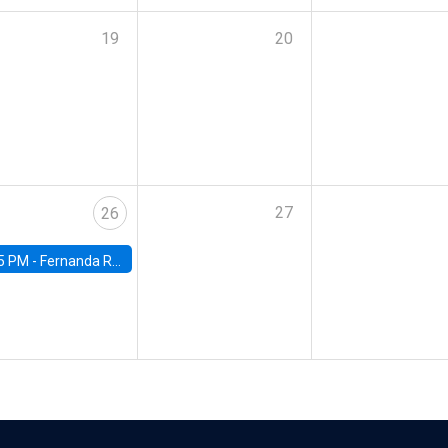
19
20
27
26
5 PM -
Fernanda Rojas Ampuero, University of Wisconsin-Madison