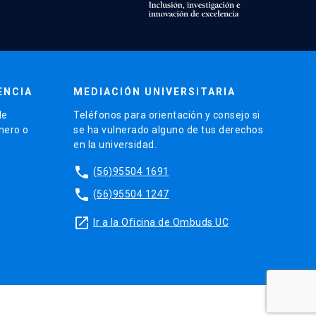
ENCIA
MEDIACIÓN UNIVERSITARIA
de
Teléfonos para orientación y consejo si
énero o
se ha vulnerado alguno de tus derechos
en la universidad.
phone
(56)95504 1691
phone
(56)95504 1247
launch
Ir a la Oficina de Ombuds UC