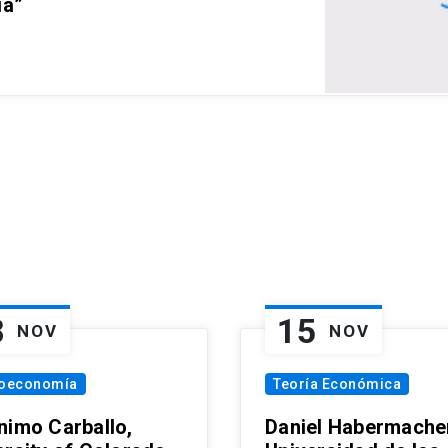
ia”
8
15
NOV
NOV
oeconomía
Teoría Económica
nimo Carballo,
Daniel Habermacher