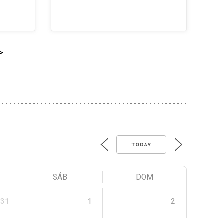
>
TODAY
SÁB
DOM
31
1
2