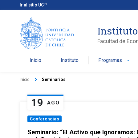
Ir al sitio UC
Institut
Facultad de Eco
Inicio
Instituto
Programas
arrow_drop_down
keyboard_arrow_right
Inicio
Seminarios
19
AGO
Conferencias
Seminario: “El Activo que Ignoramos: