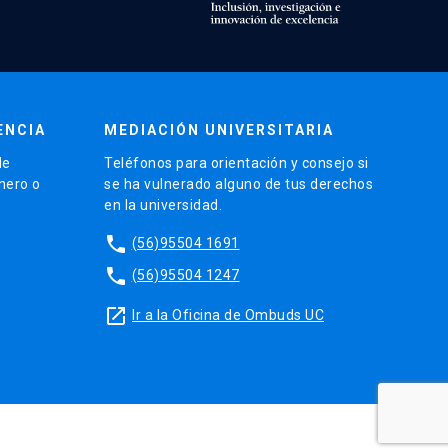
ENCIA
MEDIACIÓN UNIVERSITARIA
de
Teléfonos para orientación y consejo si
énero o
se ha vulnerado alguno de tus derechos
en la universidad.
phone
(56)95504 1691
phone
(56)95504 1247
launch
Ir a la Oficina de Ombuds UC