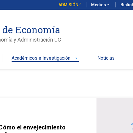
ADMISIÓN
Medios
arrow_drop_down
Biblio
o de Economía
nomía y Administración UC
Académicos e Investigación
Noticias
arrow_drop_down
 Cómo el envejecimiento