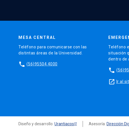
MESA CENTRAL
EMERGE
Teléfono para comunicarse con las
Teléfono e
distintas áreas de la Universidad.
situación 
dentro de
phone
(56)95504 4000
phone
(56)9
launch
Ir al 
Diseño y desarrollo:
Urantiacos
Asesoría:
Dirección Dig