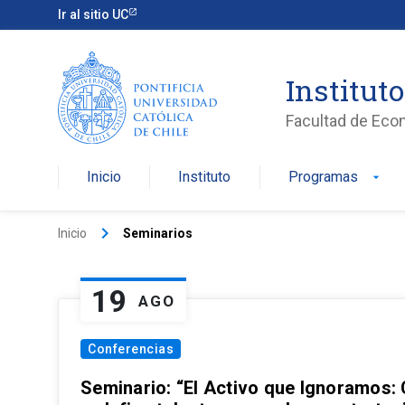
Ir al sitio UC
Institut
Facultad de Eco
Inicio
Instituto
Programas
arrow_drop_down
keyboard_arrow_right
Inicio
Seminarios
19
AGO
Conferencias
Seminario: “El Activo que Ignoramos: