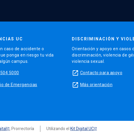
NCIAS UC
DISCRIMINACIÓN Y VIOL
n caso de accidente o
Orientación y apoyo en casos 
que ponga en riesgo tu vida
discriminación, violencia de g
 algún campus.
violencia sexual.
launch
5504 5000
Contacto para apoyo
launch
sitio de Emergencias
Más orientación
ital
, Prorrectoría
Utilizando el
Kit Digital UC