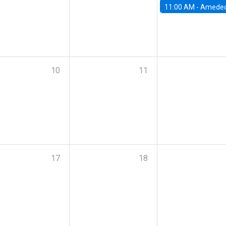
11:00 AM -
Amedeo Piolatto, Universidad Autónoma de Barcelon
10
11
17
18