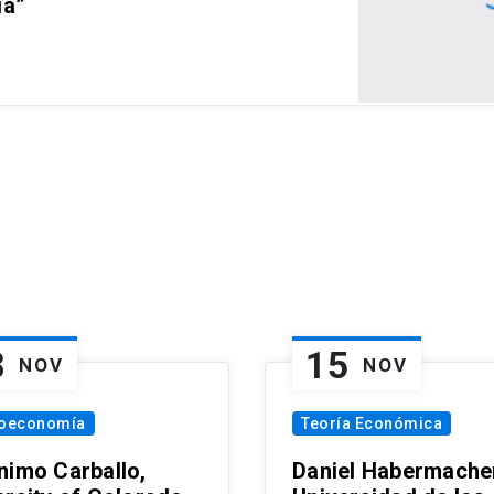
ia”
8
15
NOV
NOV
oeconomía
Teoría Económica
nimo Carballo,
Daniel Habermacher