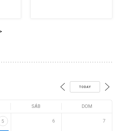
>
TODAY
SÁB
DOM
6
7
5