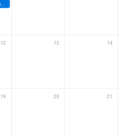
a (UAB)
12
13
14
19
20
21