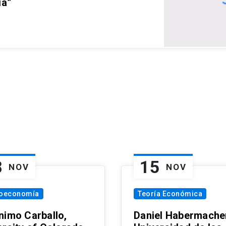
ia”
8
15
NOV
NOV
oeconomía
Teoría Económica
nimo Carballo,
Daniel Habermacher