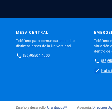
MESA CENTRAL
EMERGE
Teléfono para comunicarse con las
Teléfono e
distintas áreas de la Universidad.
situación 
dentro de
phone
(56)95504 4000
phone
(56)9
launch
Ir al 
Diseño y desarrollo:
Urantiacos
Asesoría:
Dirección Dig