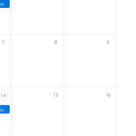
 Board
7
8
9
15
16
14
e Chile