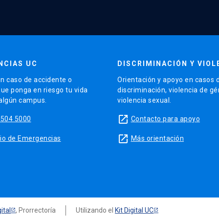
NCIAS UC
DISCRIMINACIÓN Y VIOL
n caso de accidente o
Orientación y apoyo en casos 
que ponga en riesgo tu vida
discriminación, violencia de g
 algún campus.
violencia sexual.
launch
5504 5000
Contacto para apoyo
launch
sitio de Emergencias
Más orientación
ital
, Prorrectoría
Utilizando el
Kit Digital UC