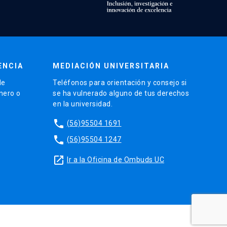
ENCIA
MEDIACIÓN UNIVERSITARIA
de
Teléfonos para orientación y consejo si
énero o
se ha vulnerado alguno de tus derechos
en la universidad.
phone
(56)95504 1691
phone
(56)95504 1247
launch
Ir a la Oficina de Ombuds UC