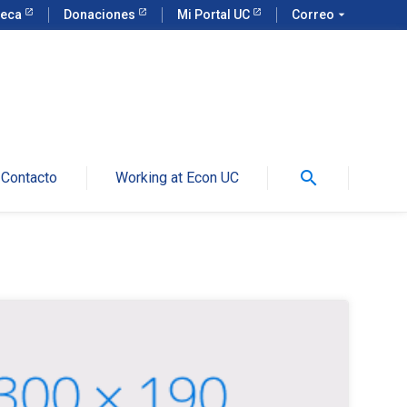
teca
Donaciones
Mi Portal UC
Correo
arrow_drop_down
search
Contacto
Working at Econ UC