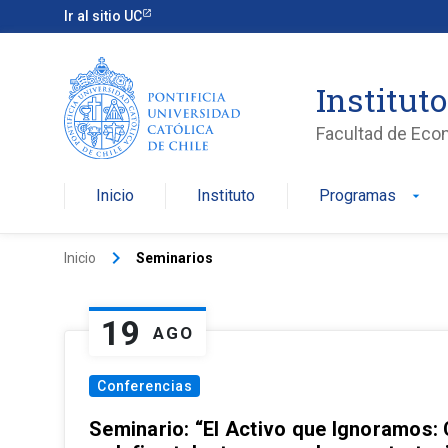
Ir al sitio UC
Institut
Facultad de Eco
Inicio
Instituto
Programas
arrow_drop_down
keyboard_arrow_right
Inicio
Seminarios
19
AGO
Conferencias
Seminario: “El Activo que Ignoramos: