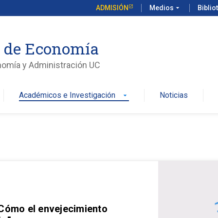
ADMISIÓN
Medios
arrow_drop_down
Biblio
o de Economía
nomía y Administración UC
Académicos e Investigación
Noticias
arrow_drop_down
 Cómo el envejecimiento