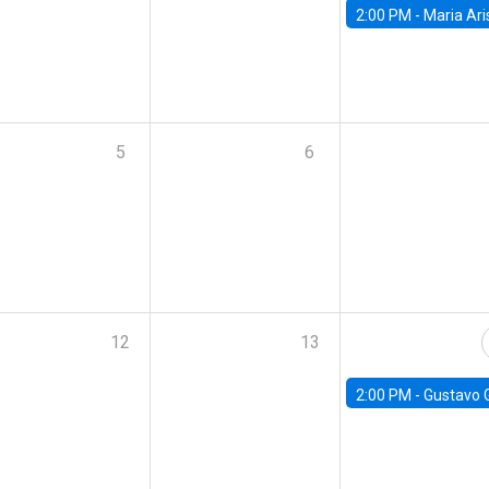
2:00 PM -
Maria Aristizabal-Ramirez, FED
5
6
12
13
2:00 PM -
Gustavo González - Banco Central d