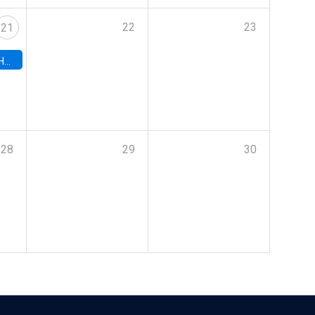
22
23
21
hile
28
29
30