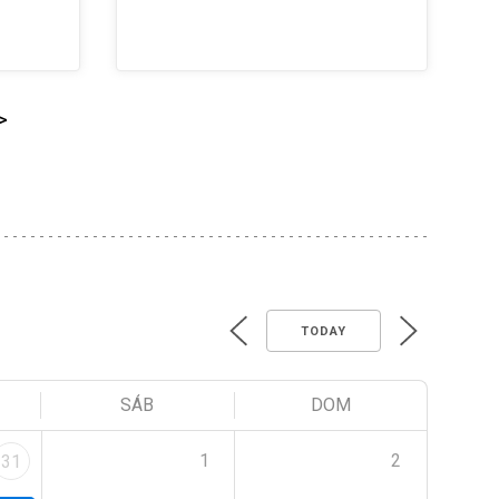
>
TODAY
SÁB
DOM
1
2
31