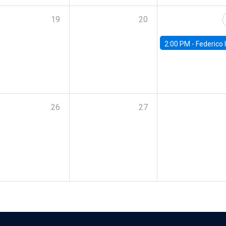
19
20
2:00 PM -
Federico Huneeus - Banco Central de C
26
27