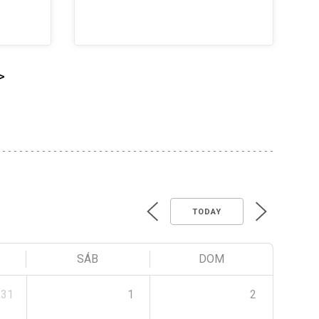
>
TODAY
SÁB
DOM
31
1
2