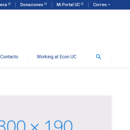
teca
Donaciones
Mi Portal UC
Correo
arrow_drop_down
search
Contacto
Working at Econ UC