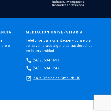
ENCIA
MEDIACIÓN UNIVERSITARIA
de
Teléfonos para orientación y consejo si
énero o
se ha vulnerado alguno de tus derechos
en la universidad.
phone
(56)95504 1691
phone
(56)95504 1247
launch
Ir a la Oficina de Ombuds UC