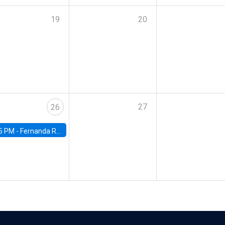
19
20
27
26
5 PM -
Fernanda Rojas Ampuero, University of Wisconsin-Madison