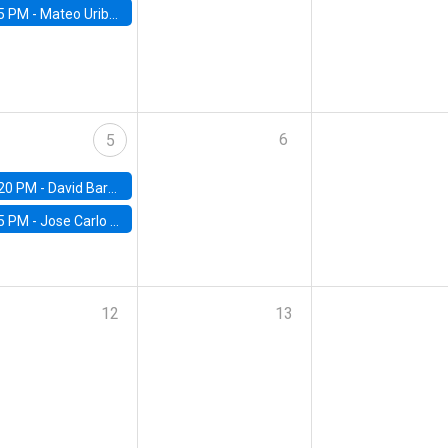
5 PM -
Mateo Uribe-Castro, Universidad de los Andes (Colombia)
6
5
20 PM -
David Bardey, Universidad de los Andes - CEDE
5 PM -
Jose Carlo Bermudez, UC (ME) & World Bank
12
13