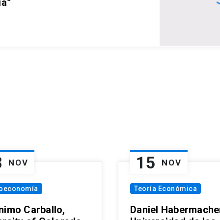
ia”
8
15
NOV
NOV
oeconomía
Teoría Económica
nimo Carballo,
Daniel Habermacher