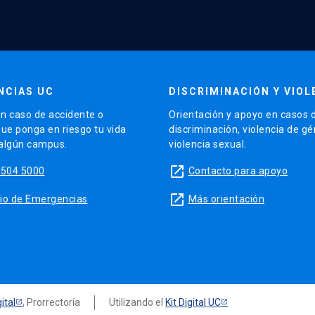
NCIAS UC
DISCRIMINACIÓN Y VIOL
n caso de accidente o
Orientación y apoyo en casos 
que ponga en riesgo tu vida
discriminación, violencia de g
 algún campus.
violencia sexual.
launch
5504 5000
Contacto para apoyo
launch
sitio de Emergencias
Más orientación
ital
, Prorrectoría
Utilizando el
Kit Digital UC