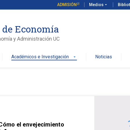
ADMISIÓN
Medios
arrow_drop_down
Biblio
o de Economía
nomía y Administración UC
Académicos e Investigación
Noticias
arrow_drop_down
 Cómo el envejecimiento