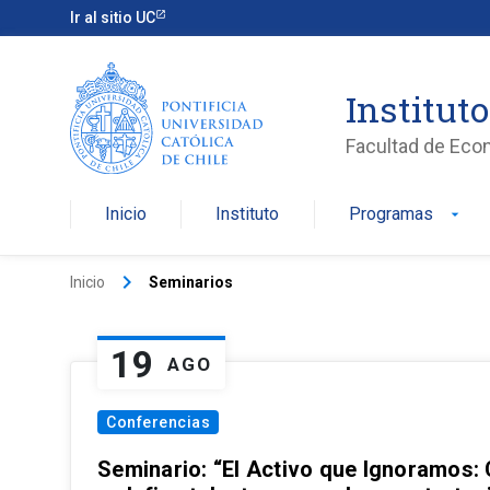
Ir al sitio UC
Institut
Facultad de Eco
Inicio
Instituto
Programas
arrow_drop_down
keyboard_arrow_right
Inicio
Seminarios
19
AGO
Conferencias
Seminario: “El Activo que Ignoramos: