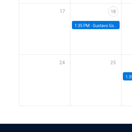
17
18
1:35 PM -
Gustavo González, Banco Central de Chile
24
25
1:3