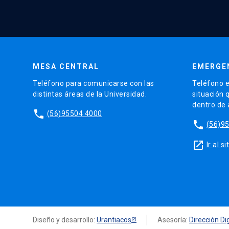
MESA CENTRAL
EMERGE
Teléfono para comunicarse con las
Teléfono e
distintas áreas de la Universidad.
situación 
dentro de
phone
(56)95504 4000
phone
(56)9
launch
Ir al 
Diseño y desarrollo:
Urantiacos
Asesoría:
Dirección Dig