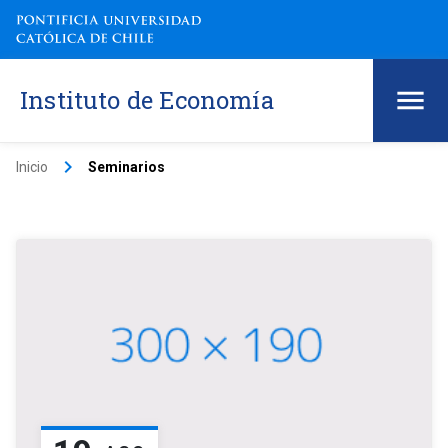
Instituto de Economía
keyboard_arrow_right
Inicio
Seminarios