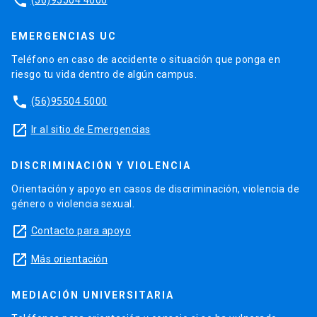
phone
EMERGENCIAS UC
Teléfono en caso de accidente o situación que ponga en
riesgo tu vida dentro de algún campus.
phone
(56)95504 5000
launch
Ir al sitio de Emergencias
DISCRIMINACIÓN Y VIOLENCIA
Orientación y apoyo en casos de discriminación, violencia de
género o violencia sexual.
launch
Contacto para apoyo
launch
Más orientación
MEDIACIÓN UNIVERSITARIA