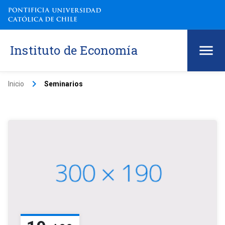
Instituto de Economía
keyboard_arrow_right
Inicio
Seminarios