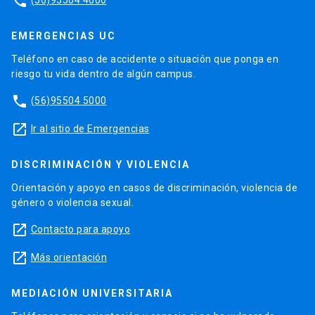
phone
EMERGENCIAS UC
Teléfono en caso de accidente o situación que ponga en
riesgo tu vida dentro de algún campus.
phone
(56)95504 5000
launch
Ir al sitio de Emergencias
DISCRIMINACIÓN Y VIOLENCIA
Orientación y apoyo en casos de discriminación, violencia de
género o violencia sexual.
launch
Contacto para apoyo
launch
Más orientación
MEDIACIÓN UNIVERSITARIA