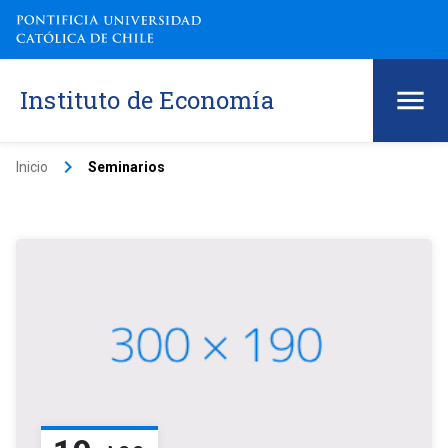
Instituto de Economía
keyboard_arrow_right
Inicio
Seminarios