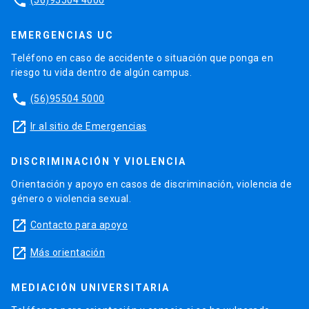
phone
EMERGENCIAS UC
Teléfono en caso de accidente o situación que ponga en
riesgo tu vida dentro de algún campus.
phone
(56)95504 5000
launch
Ir al sitio de Emergencias
DISCRIMINACIÓN Y VIOLENCIA
Orientación y apoyo en casos de discriminación, violencia de
género o violencia sexual.
launch
Contacto para apoyo
launch
Más orientación
MEDIACIÓN UNIVERSITARIA