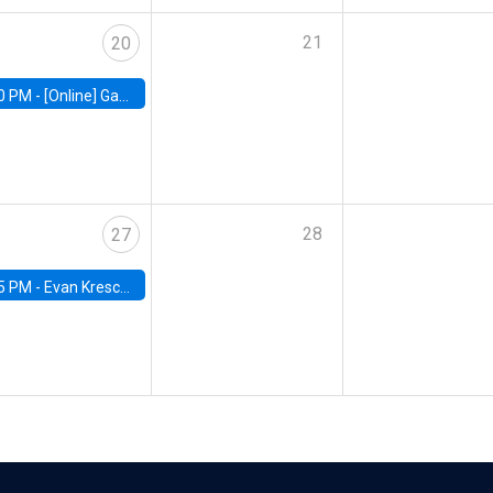
21
20
0 PM -
[Online] Gabriel Englander, World Bank
28
27
5 PM -
Evan Kresch, Oberlin College