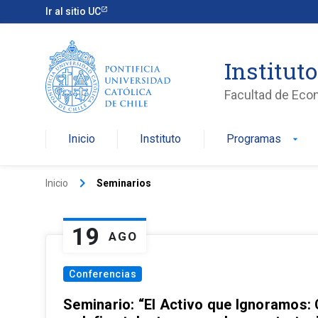
Ir al sitio UC
Institut
Facultad de Eco
Inicio
Instituto
Programas
arrow_drop_down
keyboard_arrow_right
Inicio
Seminarios
19
AGO
Conferencias
Seminario: “El Activo que Ignoramos: