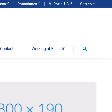
teca
Donaciones
Mi Portal UC
Correo
arrow_drop_down
search
Contacto
Working at Econ UC