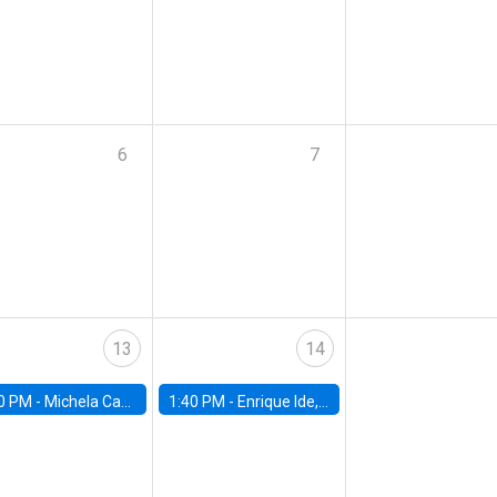
6
7
13
14
0 PM -
Michela Carlana, Harvard Kennedy School
1:40 PM -
Enrique Ide, IESE