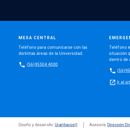
MESA CENTRAL
EMERGE
Teléfono para comunicarse con las
Teléfono e
distintas áreas de la Universidad.
situación 
dentro de
phone
(56)95504 4000
phone
(56)9
launch
Ir al 
Diseño y desarrollo:
Urantiacos
Asesoría:
Dirección Dig