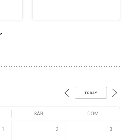
>
TODAY
SÁB
DOM
1
2
3