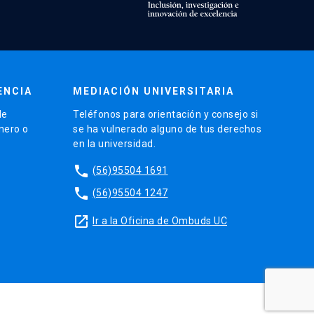
ENCIA
MEDIACIÓN UNIVERSITARIA
de
Teléfonos para orientación y consejo si
énero o
se ha vulnerado alguno de tus derechos
en la universidad.
phone
(56)95504 1691
phone
(56)95504 1247
launch
Ir a la Oficina de Ombuds UC