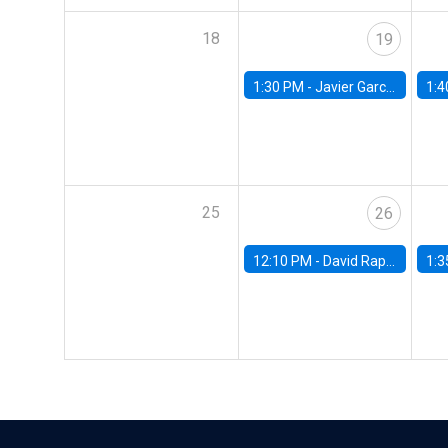
18
19
1:30 PM -
Javier Garcia Cicco, Universidad de San Andres
1:4
25
26
12:10 PM -
David Rappoport, FED Board
1:3