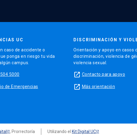
NCIAS UC
DISCRIMINACIÓN Y VIOL
n caso de accidente o
Orientación y apoyo en casos 
que ponga en riesgo tu vida
discriminación, violencia de g
 algún campus.
violencia sexual.
launch
5504 5000
Contacto para apoyo
launch
sitio de Emergencias
Más orientación
ital
, Prorrectoría
Utilizando el
Kit Digital UC