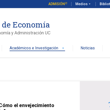
ADMISIÓN
Medios
arrow_drop_down
Biblio
o de Economía
nomía y Administración UC
Académicos e Investigación
Noticias
arrow_drop_down
 Cómo el envejecimiento