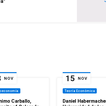
ia”
8
15
NOV
NOV
oeconomía
Teoría Económica
nimo Carballo,
Daniel Habermacher