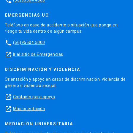
phone
EMERGENCIAS UC
Teléfono en caso de accidente o situación que ponga en
riesgo tu vida dentro de algún campus.
phone
(56)95504 5000
launch
Ir al sitio de Emergencias
DISCRIMINACIÓN Y VIOLENCIA
Orientación y apoyo en casos de discriminación, violencia de
género o violencia sexual.
launch
Contacto para apoyo
launch
Más orientación
MEDIACIÓN UNIVERSITARIA