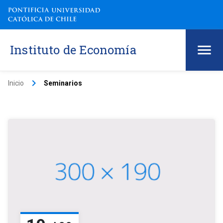
Instituto de Economía
keyboard_arrow_right
Inicio
Seminarios