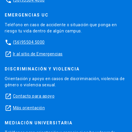
phone
EMERGENCIAS UC
Teléfono en caso de accidente o situación que ponga en
riesgo tu vida dentro de algún campus.
phone
(56)95504 5000
launch
Ir al sitio de Emergencias
DISCRIMINACIÓN Y VIOLENCIA
Orientación y apoyo en casos de discriminación, violencia de
género o violencia sexual.
launch
Contacto para apoyo
launch
Más orientación
MEDIACIÓN UNIVERSITARIA