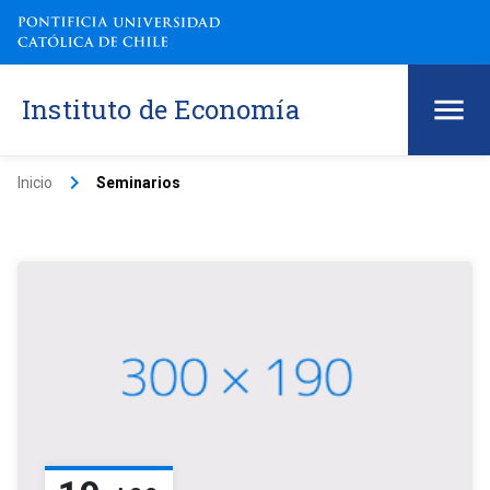
Instituto de Economía
keyboard_arrow_right
Inicio
Seminarios