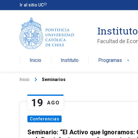
Ir al sitio UC
Institut
Facultad de Eco
Inicio
Instituto
Programas
arrow_drop_down
keyboard_arrow_right
Inicio
Seminarios
19
AGO
Conferencias
Seminario: “El Activo que Ignoramos: