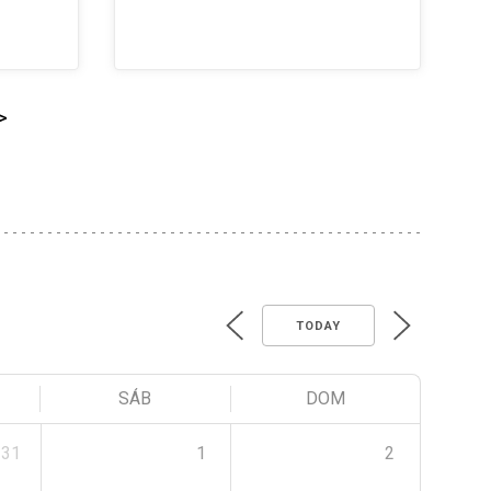
>
TODAY
SÁB
DOM
31
1
2