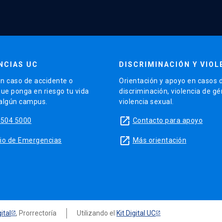
NCIAS UC
DISCRIMINACIÓN Y VIOL
n caso de accidente o
Orientación y apoyo en casos 
que ponga en riesgo tu vida
discriminación, violencia de g
 algún campus.
violencia sexual.
launch
5504 5000
Contacto para apoyo
launch
sitio de Emergencias
Más orientación
ital
, Prorrectoría
Utilizando el
Kit Digital UC