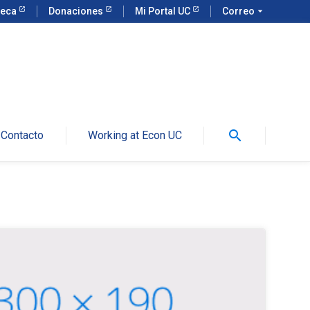
teca
Donaciones
Mi Portal UC
Correo
arrow_drop_down
search
Contacto
Working at Econ UC