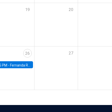
19
20
27
26
5 PM -
Fernanda Rojas Ampuero, University of Wisconsin-Madison