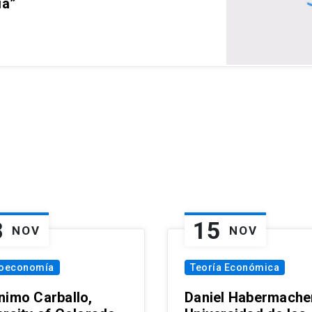
ia”
8
15
NOV
NOV
oeconomía
Teoría Económica
nimo Carballo,
Daniel Habermacher