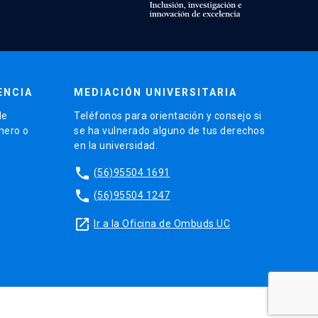
ENCIA
MEDIACIÓN UNIVERSITARIA
de
Teléfonos para orientación y consejo si
énero o
se ha vulnerado alguno de tus derechos
en la universidad.
phone
(56)95504 1691
phone
(56)95504 1247
launch
Ir a la Oficina de Ombuds UC