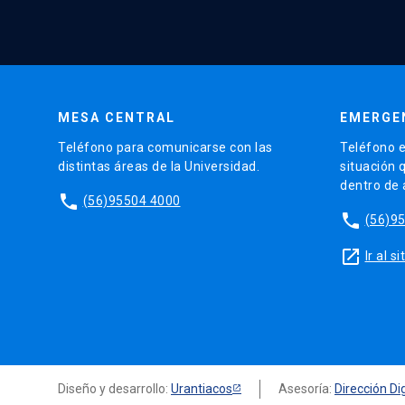
MESA CENTRAL
EMERGE
Teléfono para comunicarse con las
Teléfono e
distintas áreas de la Universidad.
situación 
dentro de
phone
(56)95504 4000
phone
(56)9
launch
Ir al 
Diseño y desarrollo:
Urantiacos
Asesoría:
Dirección Dig