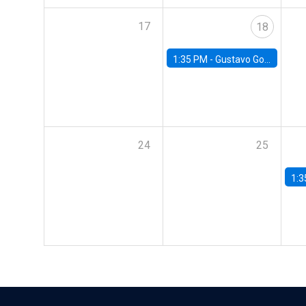
17
18
1:35 PM -
Gustavo González, Banco Central de Chile
24
25
1:3