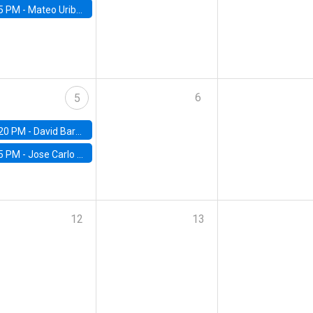
5 PM -
Mateo Uribe-Castro, Universidad de los Andes (Colombia)
6
5
20 PM -
David Bardey, Universidad de los Andes - CEDE
5 PM -
Jose Carlo Bermudez, UC (ME) & World Bank
12
13