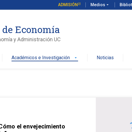
ADMISIÓN
Medios
arrow_drop_down
Biblio
o de Economía
nomía y Administración UC
Académicos e Investigación
Noticias
arrow_drop_down
 Cómo el envejecimiento