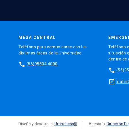
MESA CENTRAL
EMERGE
Teléfono para comunicarse con las
Teléfono e
distintas áreas de la Universidad.
situación 
dentro de
phone
(56)95504 4000
phone
(56)9
launch
Ir al 
Diseño y desarrollo:
Urantiacos
Asesoría:
Dirección Dig