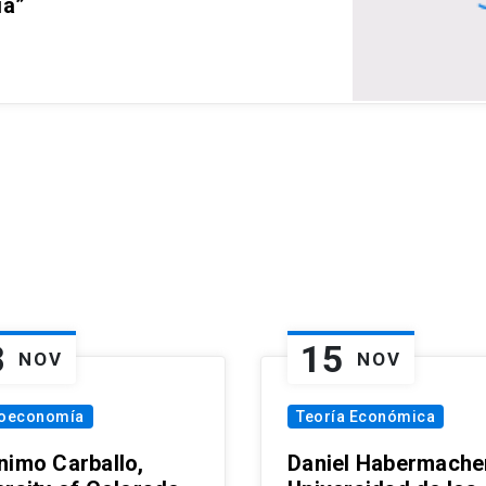
ia”
8
15
NOV
NOV
oeconomía
Teoría Económica
nimo Carballo,
Daniel Habermacher