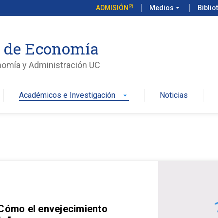
ADMISIÓN
Medios
arrow_drop_down
Biblio
o de Economía
nomía y Administración UC
Académicos e Investigación
Noticias
arrow_drop_down
 Cómo el envejecimiento