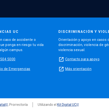
NCIAS UC
DISCRIMINACIÓN Y VIOL
n caso de accidente o
Orientación y apoyo en casos 
que ponga en riesgo tu vida
discriminación, violencia de g
 algún campus.
violencia sexual.
launch
5504 5000
Contacto para apoyo
launch
sitio de Emergencias
Más orientación
ital
, Prorrectoría
Utilizando el
Kit Digital UC