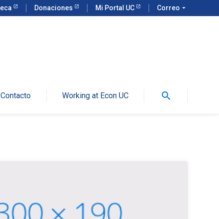
teca
Donaciones
Mi Portal UC
Correo
arrow_drop_down
search
Contacto
Working at Econ UC