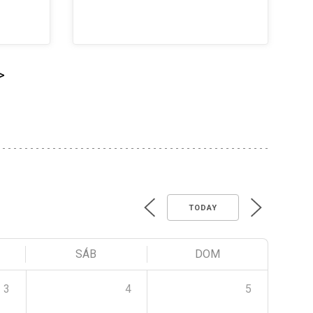
>
TODAY
SÁB
DOM
3
4
5