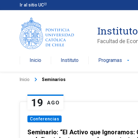
Ir al sitio UC
Institut
Facultad de Eco
Inicio
Instituto
Programas
arrow_drop_down
keyboard_arrow_right
Inicio
Seminarios
19
AGO
Conferencias
Seminario: “El Activo que Ignoramos: