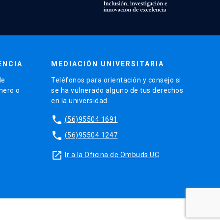
ENCIA
MEDIACIÓN UNIVERSITARIA
de
Teléfonos para orientación y consejo si
énero o
se ha vulnerado alguno de tus derechos
en la universidad.
phone
(56)95504 1691
phone
(56)95504 1247
launch
Ir a la Oficina de Ombuds UC