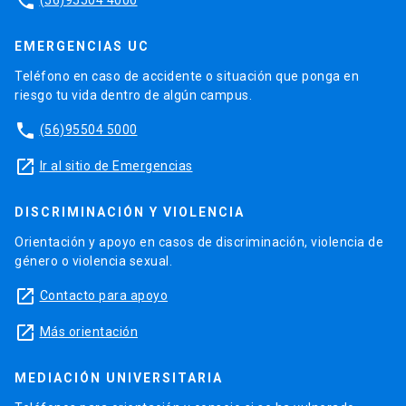
phone
EMERGENCIAS UC
Teléfono en caso de accidente o situación que ponga en
riesgo tu vida dentro de algún campus.
phone
(56)95504 5000
launch
Ir al sitio de Emergencias
DISCRIMINACIÓN Y VIOLENCIA
Orientación y apoyo en casos de discriminación, violencia de
género o violencia sexual.
launch
Contacto para apoyo
launch
Más orientación
MEDIACIÓN UNIVERSITARIA