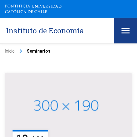
Instituto de Economía
keyboard_arrow_right
Inicio
Seminarios