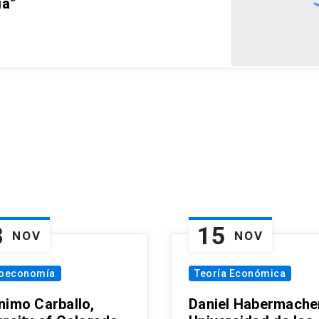
ia”
8
15
NOV
NOV
oeconomía
Teoría Económica
nimo Carballo,
Daniel Habermacher