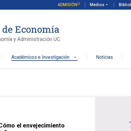
ADMISIÓN
Medios
arrow_drop_down
Biblio
o de Economía
nomía y Administración UC
Académicos e Investigación
Noticias
arrow_drop_down
 Cómo el envejecimiento