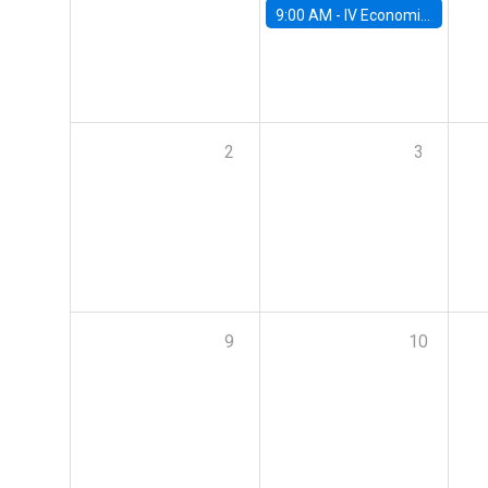
9:00 AM -
IV Economics Alumni Workshop
2
3
9
10