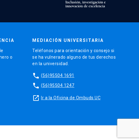
ENCIA
MEDIACIÓN UNIVERSITARIA
de
Teléfonos para orientación y consejo si
énero o
se ha vulnerado alguno de tus derechos
en la universidad.
phone
(56)95504 1691
phone
(56)95504 1247
launch
Ir a la Oficina de Ombuds UC