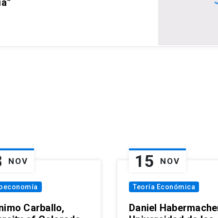
ia”
8
15
NOV
NOV
oeconomía
Teoría Económica
nimo Carballo,
Daniel Habermacher