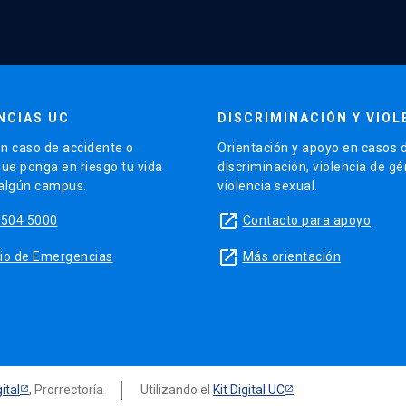
NCIAS UC
DISCRIMINACIÓN Y VIOL
n caso de accidente o
Orientación y apoyo en casos 
que ponga en riesgo tu vida
discriminación, violencia de g
 algún campus.
violencia sexual.
launch
5504 5000
Contacto para apoyo
launch
sitio de Emergencias
Más orientación
ital
, Prorrectoría
Utilizando el
Kit Digital UC