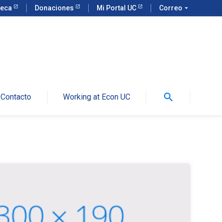
teca
Donaciones
Mi Portal UC
Correo
arrow_drop_down
search
Contacto
Working at Econ UC