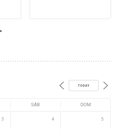
>
TODAY
SÁB
DOM
3
4
5