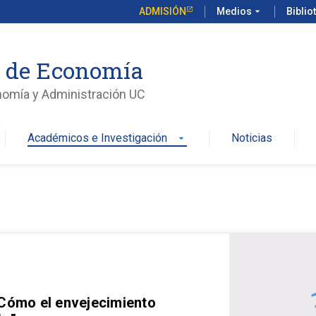
ADMISIÓN
Medios
arrow_drop_down
Biblio
o de Economía
nomía y Administración UC
Académicos e Investigación
Noticias
arrow_drop_down
 Cómo el envejecimiento