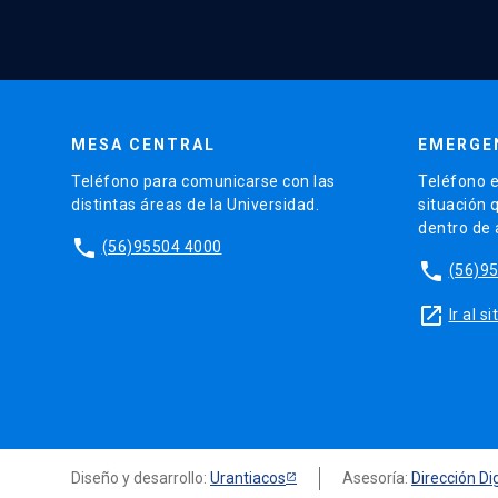
MESA CENTRAL
EMERGE
Teléfono para comunicarse con las
Teléfono e
distintas áreas de la Universidad.
situación 
dentro de
phone
(56)95504 4000
phone
(56)9
launch
Ir al 
Diseño y desarrollo:
Urantiacos
Asesoría:
Dirección Dig