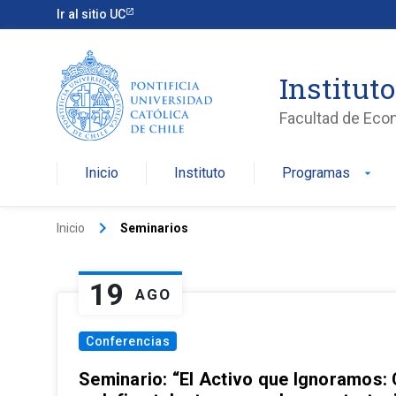
Ir al sitio UC
Institut
Facultad de Eco
Inicio
Instituto
Programas
arrow_drop_down
keyboard_arrow_right
Inicio
Seminarios
19
AGO
Conferencias
Seminario: “El Activo que Ignoramos: