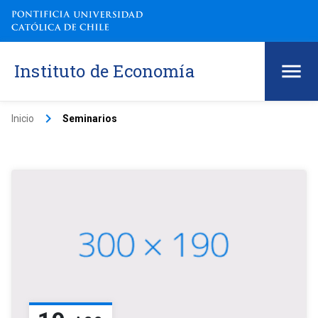
Instituto de Economía
keyboard_arrow_right
Inicio
Seminarios