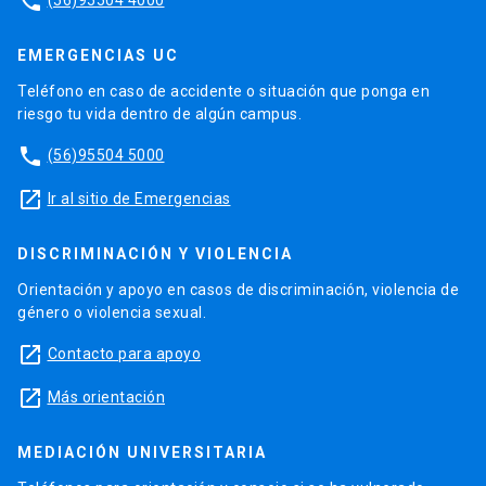
phone
EMERGENCIAS UC
Teléfono en caso de accidente o situación que ponga en
riesgo tu vida dentro de algún campus.
phone
(56)95504 5000
launch
Ir al sitio de Emergencias
DISCRIMINACIÓN Y VIOLENCIA
Orientación y apoyo en casos de discriminación, violencia de
género o violencia sexual.
launch
Contacto para apoyo
launch
Más orientación
MEDIACIÓN UNIVERSITARIA