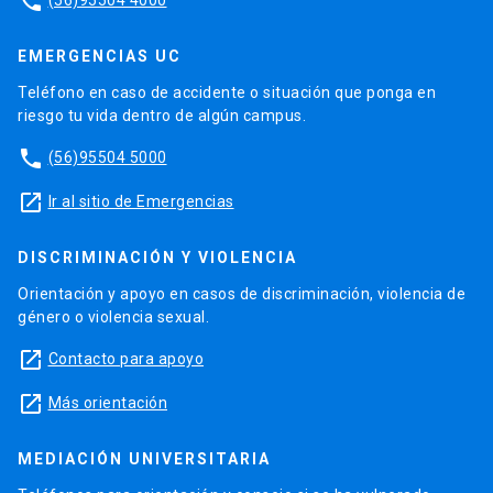
phone
EMERGENCIAS UC
Teléfono en caso de accidente o situación que ponga en
riesgo tu vida dentro de algún campus.
phone
(56)95504 5000
launch
Ir al sitio de Emergencias
DISCRIMINACIÓN Y VIOLENCIA
Orientación y apoyo en casos de discriminación, violencia de
género o violencia sexual.
launch
Contacto para apoyo
launch
Más orientación
MEDIACIÓN UNIVERSITARIA