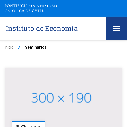
Instituto de Economía
keyboard_arrow_right
Inicio
Seminarios