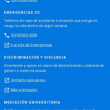
phone
EMERGENCIAS UC
Teléfono en caso de accidente o situación que ponga en
riesgo tu vida dentro de algún campus.
phone
(56)95504 5000
launch
Ir al sitio de Emergencias
DISCRIMINACIÓN Y VIOLENCIA
Orientación y apoyo en casos de discriminación, violencia de
género o violencia sexual.
launch
Contacto para apoyo
launch
Más orientación
MEDIACIÓN UNIVERSITARIA