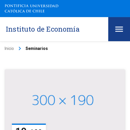
Instituto de Economía
keyboard_arrow_right
Inicio
Seminarios