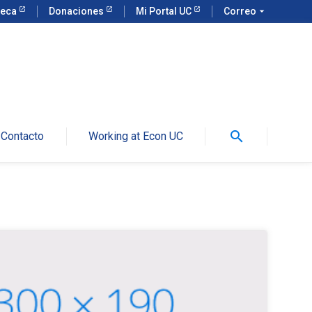
teca
Donaciones
Mi Portal UC
Correo
arrow_drop_down
search
Contacto
Working at Econ UC