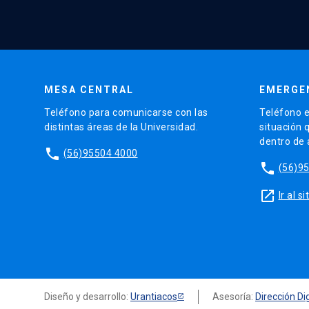
MESA CENTRAL
EMERGE
Teléfono para comunicarse con las
Teléfono e
distintas áreas de la Universidad.
situación 
dentro de
phone
(56)95504 4000
phone
(56)9
launch
Ir al 
Diseño y desarrollo:
Urantiacos
Asesoría:
Dirección Dig