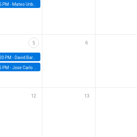
5 PM -
Mateo Uribe-Castro, Universidad de los Andes (Colombia)
6
5
20 PM -
David Bardey, Universidad de los Andes - CEDE
5 PM -
Jose Carlo Bermudez, UC (ME) & World Bank
12
13