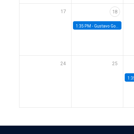
17
18
1:35 PM -
Gustavo González, Banco Central de Chile
24
25
1:3