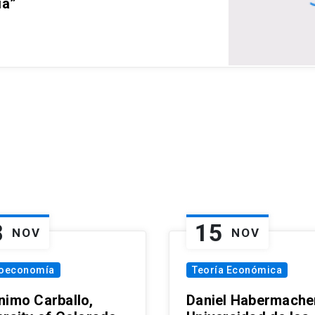
ia”
8
15
NOV
NOV
oeconomía
Teoría Económica
nimo Carballo,
Daniel Habermacher