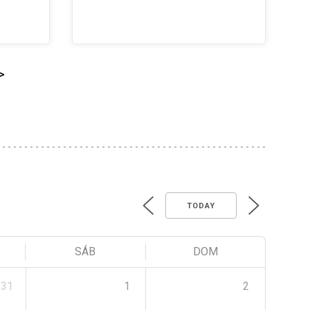
>
TODAY
SÁB
DOM
31
1
2