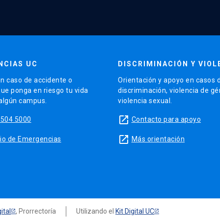
NCIAS UC
DISCRIMINACIÓN Y VIOL
n caso de accidente o
Orientación y apoyo en casos 
que ponga en riesgo tu vida
discriminación, violencia de g
 algún campus.
violencia sexual.
launch
5504 5000
Contacto para apoyo
launch
sitio de Emergencias
Más orientación
ital
, Prorrectoría
Utilizando el
Kit Digital UC