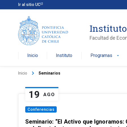
Ir al sitio UC
Institut
Facultad de Eco
Inicio
Instituto
Programas
arrow_drop_down
keyboard_arrow_right
Inicio
Seminarios
19
AGO
Conferencias
Seminario: “El Activo que Ignoramos: