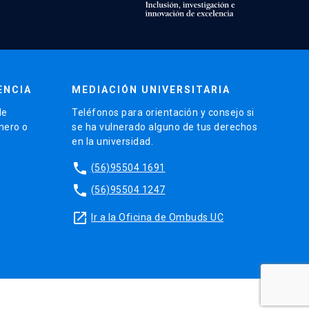
ENCIA
MEDIACIÓN UNIVERSITARIA
de
Teléfonos para orientación y consejo si
énero o
se ha vulnerado alguno de tus derechos
en la universidad.
phone
(56)95504 1691
phone
(56)95504 1247
launch
Ir a la Oficina de Ombuds UC