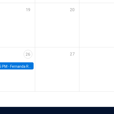
19
20
27
26
5 PM -
Fernanda Rojas Ampuero, University of Wisconsin-Madison