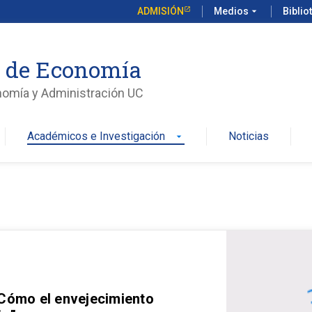
ADMISIÓN
Medios
arrow_drop_down
Biblio
o de Economía
nomía y Administración UC
Académicos e Investigación
Noticias
arrow_drop_down
 Cómo el envejecimiento