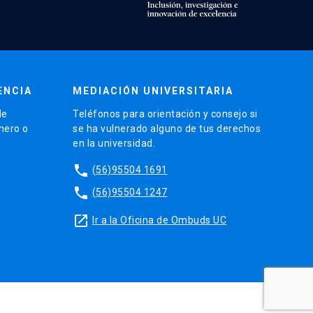
ENCIA
MEDIACIÓN UNIVERSITARIA
de
Teléfonos para orientación y consejo si
énero o
se ha vulnerado alguno de tus derechos
en la universidad.
phone
(56)95504 1691
phone
(56)95504 1247
launch
Ir a la Oficina de Ombuds UC