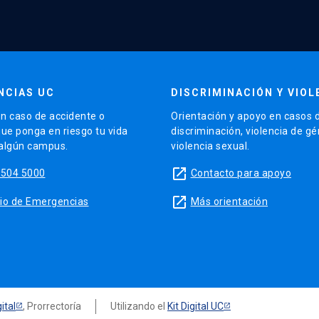
NCIAS UC
DISCRIMINACIÓN Y VIOL
n caso de accidente o
Orientación y apoyo en casos 
que ponga en riesgo tu vida
discriminación, violencia de g
 algún campus.
violencia sexual.
launch
5504 5000
Contacto para apoyo
launch
sitio de Emergencias
Más orientación
ital
, Prorrectoría
Utilizando el
Kit Digital UC