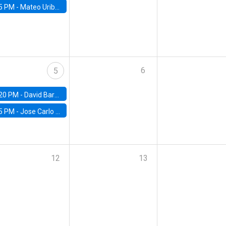
5 PM -
Mateo Uribe-Castro, Universidad de los Andes (Colombia)
6
5
20 PM -
David Bardey, Universidad de los Andes - CEDE
5 PM -
Jose Carlo Bermudez, UC (ME) & World Bank
12
13