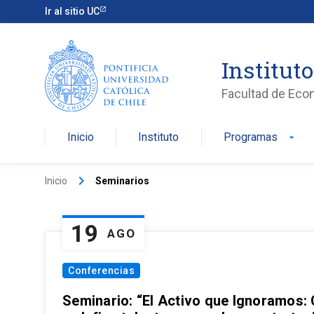
Ir al sitio UC
Institut
Facultad de Eco
Inicio
Instituto
Programas
arrow_drop_down
keyboard_arrow_right
Inicio
Seminarios
19
AGO
Conferencias
Seminario: “El Activo que Ignoramos: