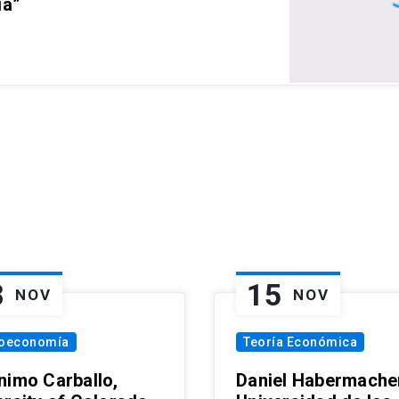
ia”
8
15
NOV
NOV
oeconomía
Teoría Económica
nimo Carballo,
Daniel Habermacher