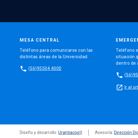
MESA CENTRAL
EMERGE
Teléfono para comunicarse con las
Teléfono e
distintas áreas de la Universidad.
situación 
dentro de
phone
(56)95504 4000
phone
(56)9
launch
Ir al 
Diseño y desarrollo:
Urantiacos
Asesoría:
Dirección Dig