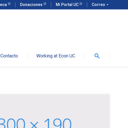
teca
Donaciones
Mi Portal UC
Correo
arrow_drop_down
search
Contacto
Working at Econ UC