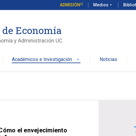
ADMISIÓN
Medios
arrow_drop_down
Biblio
o de Economía
nomía y Administración UC
Académicos e Investigación
Noticias
arrow_drop_down
 Cómo el envejecimiento