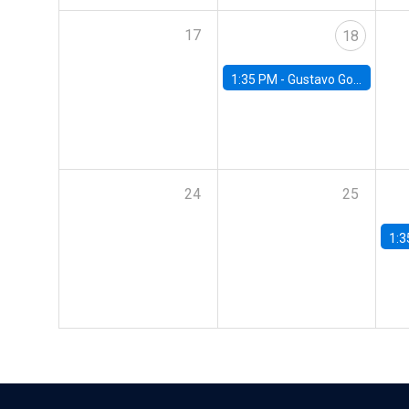
17
18
1:35 PM -
Gustavo González, Banco Central de Chile
24
25
1:3