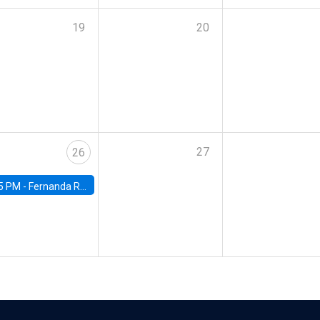
19
20
27
26
5 PM -
Fernanda Rojas Ampuero, University of Wisconsin-Madison