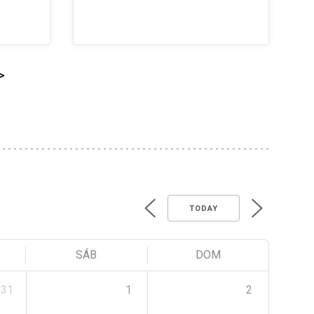
>
TODAY
SÁB
DOM
31
1
2